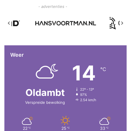
- advertenties -
Weer
14
℃
Oldambt
22º - 13º
97%
2.54 km/h
Verspreide bewolking
22
25
33
℃
℃
℃