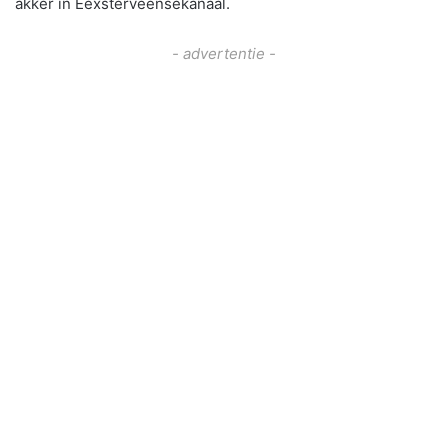
akker in Eexsterveensekanaal.
- advertentie -