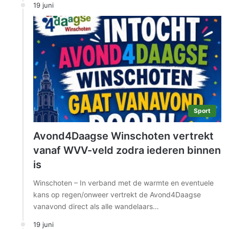
19 juni
Sport
Avond4Daagse Winschoten vertrekt
vanaf WVV-veld zodra iederen binnen
is
Winschoten – In verband met de warmte en eventuele
kans op regen/onweer vertrekt de Avond4Daagse
vanavond direct als alle wandelaars…
19 juni