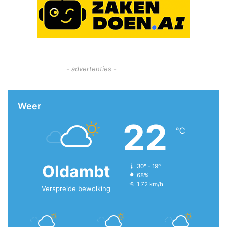
- advertenties -
Weer
22
℃
Oldambt
30º - 19º
68%
1.72 km/h
Verspreide bewolking