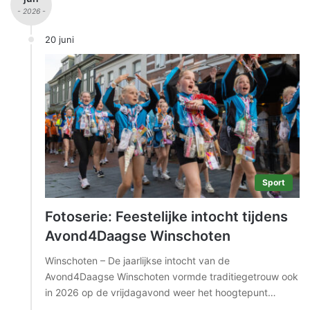
n
- 2026 -
a
a
20 juni
r
:
Sport
Fotoserie: Feestelijke intocht tijdens
Avond4Daagse Winschoten
Winschoten – De jaarlijkse intocht van de
Avond4Daagse Winschoten vormde traditiegetrouw ook
in 2026 op de vrijdagavond weer het hoogtepunt…