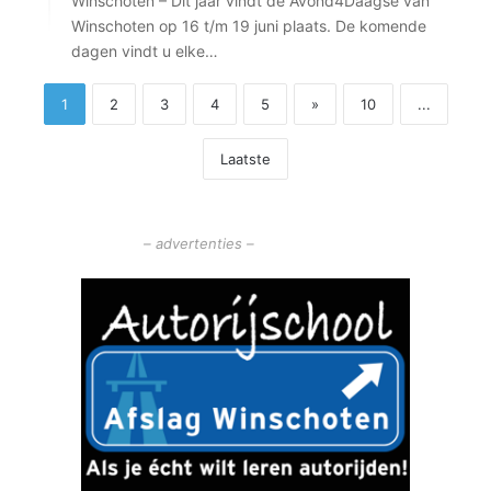
Winschoten – Dit jaar vindt de Avond4Daagse van
Winschoten op 16 t/m 19 juni plaats. De komende
dagen vindt u elke…
1
2
3
4
5
»
10
...
Laatste
– advertenties –