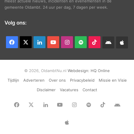
meest actuele nieuws, incidenten en evenementen in de
gemeente Oldambt. 24 uur per dag, 7 dagen per week.
Volg ons:
Facebook
X
LinkedIn
YouTube
Instagram
Spotify
TikTok
Android
App
app
Ap
© 2026, OldambtNu.nl
Webdesign:
HQ Online
Tijdlijn
Adverteren
Over ons
Privacybeleid
Missie en Visie
Disclaimer
Vacatures
Contact
Facebook
X
LinkedIn
YouTube
Instagram
Spotify
TikTok
Andr
app
Apple