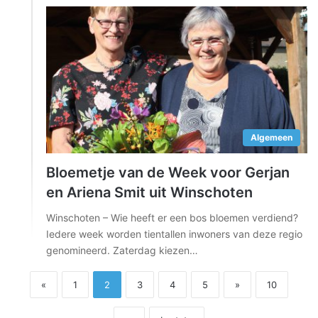
Algemeen
Bloemetje van de Week voor Gerjan
en Ariena Smit uit Winschoten
Winschoten – Wie heeft er een bos bloemen verdiend?
Iedere week worden tientallen inwoners van deze regio
genomineerd. Zaterdag kiezen…
«
1
2
3
4
5
»
10