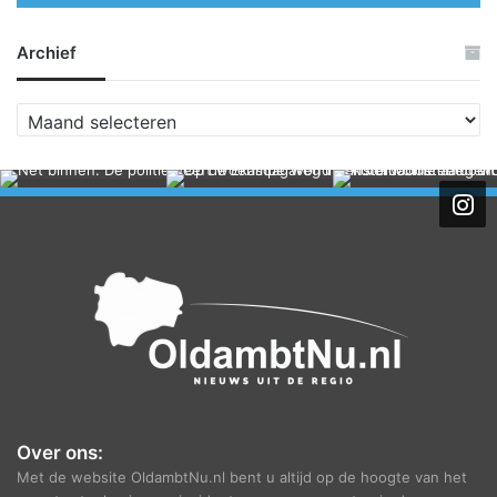
Archief
A
r
c
h
i
e
f
Over ons:
Met de website OldambtNu.nl bent u altijd op de hoogte van het