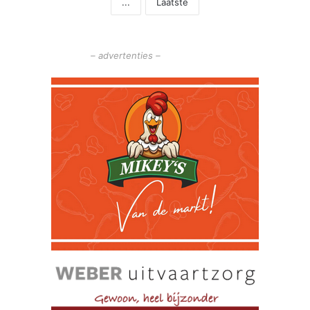
...
Laatste
– advertenties –