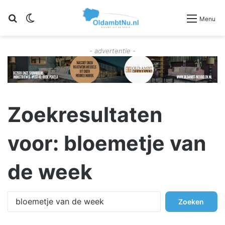
Zoeken
Switch skin
Menu
- advertentie -
Zoekresultaten
voor:
bloemetje van
de week
Z
o
e