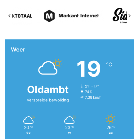
Weer
19
℃
Oldambt
21º - 17º
74%
7.38 km/h
Verspreide bewolking
20
23
26
℃
℃
℃
do
vr
za