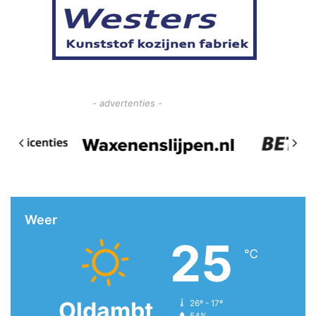
- advertenties -
Weer
25
℃
Oldambt
26º - 17º