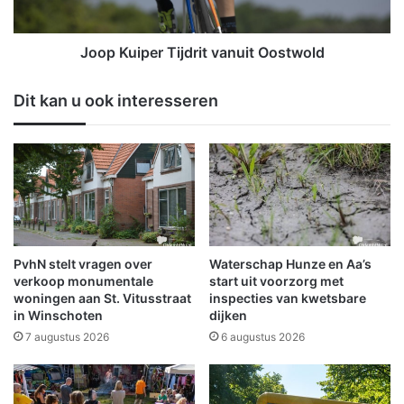
m
p
e
e
l
r
Joop Kuiper Tijdrit vanuit Oostwold
i
T
n
i
Dit kan u ook interesseren
g
j
r
d
o
r
n
i
d
t
d
v
e
a
f
n
e
u
PvhN stelt vragen over
Waterschap Hunze en Aa’s
e
i
verkoop monumentale
start uit voorzorg met
s
t
woningen aan St. Vitusstraat
inspecties van kwetsbare
in Winschoten
dijken
t
O
d
o
7 augustus 2026
6 augustus 2026
a
s
g
t
e
w