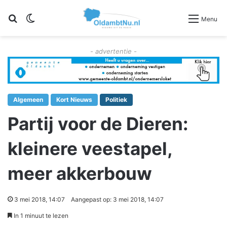
Zoeken
Switch skin
Menu
- advertentie -
Algemeen
Kort Nieuws
Politiek
Partij voor de Dieren:
kleinere veestapel,
meer akkerbouw
3 mei 2018, 14:07
Aangepast op: 3 mei 2018, 14:07
In 1 minuut te lezen