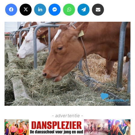
Facebook
X
LinkedIn
Messenger
WhatsApp
Telegram
Deel via Email
- advertentie -