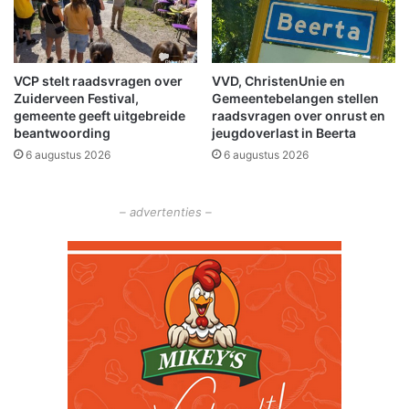
n
o
l
d
VCP stelt raadsvragen over
VVD, ChristenUnie en
Zuiderveen Festival,
Gemeentebelangen stellen
gemeente geeft uitgebreide
raadsvragen over onrust en
beantwoording
jeugdoverlast in Beerta
6 augustus 2026
6 augustus 2026
– advertenties –