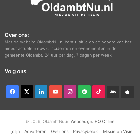
Over ons:
Met de website OldambtNu.nl bent u altijd op de hoogte van het
meest actuele nieuws, incidenten en evenementen in de
gemeente Oldambt. 24 uur per dag, 7 dagen per week.
Volg ons:
Facebook
X
LinkedIn
YouTube
Instagram
Spotify
TikTok
Android
App
app
Ap
© 2026, OldambtNu.nl
Webdesign:
HQ Online
Tijdlijn
Adverteren
Over ons
Privacybeleid
Missie en Visie