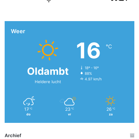
Weer
16
℃
Oldambt
18º - 16º
88%
4.97 km/h
Heldere lucht
17
23
26
℃
℃
℃
do
vr
za
Archief