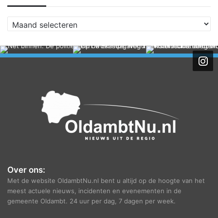
A
r
c
h
i
e
f
Over ons:
Met de website OldambtNu.nl bent u altijd op de hoogte van het
meest actuele nieuws, incidenten en evenementen in de
gemeente Oldambt. 24 uur per dag, 7 dagen per week.