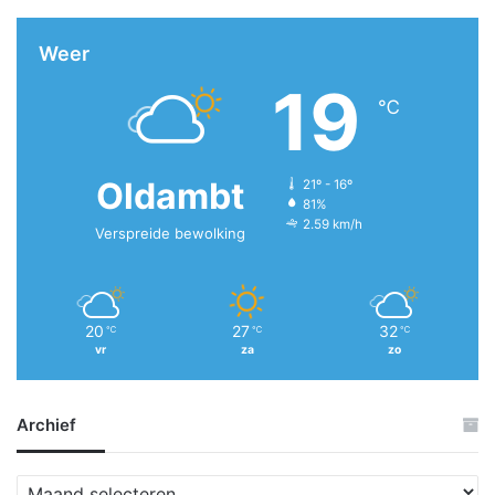
Weer
19
℃
Oldambt
21º - 16º
81%
2.59 km/h
Verspreide bewolking
20
27
32
℃
℃
℃
vr
za
zo
Archief
Archief