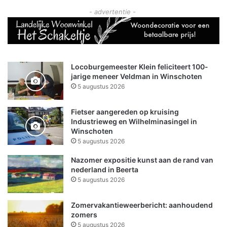
Folkers Rijopleidingen (afl. 1)
feestelijke zaterdagavond
melding van persoon te water
Avond4Daagse Winschoten
- advertentie -
Locoburgemeester Klein feliciteert 100-
jarige meneer Veldman in Winschoten
5 augustus 2026
Fietser aangereden op kruising
Industrieweg en Wilhelminasingel in
Winschoten
5 augustus 2026
Nazomer expositie kunst aan de rand van
nederland in Beerta
5 augustus 2026
Zomervakantieweerbericht: aanhoudend
zomers
5 augustus 2026