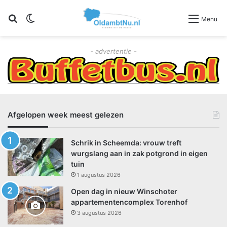
Zoeken
Switch skin
Menu
- advertentie -
6 augustus 2026
6 augustus 2026
6 augustus 2026
Politie waarschuwt voor droogte: ‘Gooi geen
Waterschap Hunze en Aa’s start uit voorzorg
Twee auto’s botsen op kruising
sigaretten of peuken op straat’
met inspecties van kwetsbare dijken
Oudewerfslaan en Piet Heinlaan
Afgelopen week meest gelezen
112Nieuws
Algemeen
112Nieuws
Schrik in Scheemda: vrouw treft
wurgslang aan in zak potgrond in eigen
tuin
1 augustus 2026
Open dag in nieuw Winschoter
appartementencomplex Torenhof
3 augustus 2026