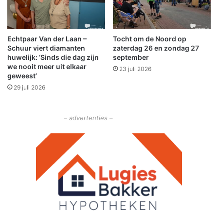
s
h
e
e
n
a
Echtpaar Van der Laan –
Tocht om de Noord op
a
t
Schuur viert diamanten
zaterdag 26 en zondag 27
a
e
huwelijk: ‘Sinds die dag zijn
september
n
r
we nooit meer uit elkaar
23 juli 2026
i
m
geweest’
n
e
29 juli 2026
P
t
l
n
a
i
– advertenties –
n
e
N
u
o
w
o
e
r
t
d
h
e
a
t
e