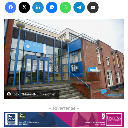
Facebook
X
LinkedIn
Messenger
WhatsApp
Telegram
Deel via Email
Foto: OldambtNu.nl (archief)
- advertentie -