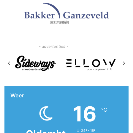
- advertenties -
Weer
16
℃
24º - 16º