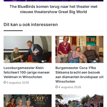
r
i
m
r
The BlueBirds komen terug naar het theater met
o
d
nieuwe theatershow Great Big World
e
s
d
k
Dit kan u ook interesseren
e
o
l
m
i
e
j
n
k
t
g
e
e
r
s
u
t
g
Locoburgemeester Klein
Burgemeester Cora-Yfke
o
n
feliciteert 100-jarige meneer
Sikkema bracht een bezoek
l
a
Veldman in Winschoten
aan diamanten bruidspaar uit
e
Winschoten
a
5 augustus 2026
n
r
4 augustus 2026
f
h
i
e
e
t
t
t