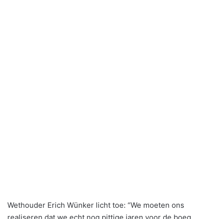
Wethouder Erich Wünker licht toe: “We moeten ons
realiseren dat we echt nog pittige jaren voor de boeg