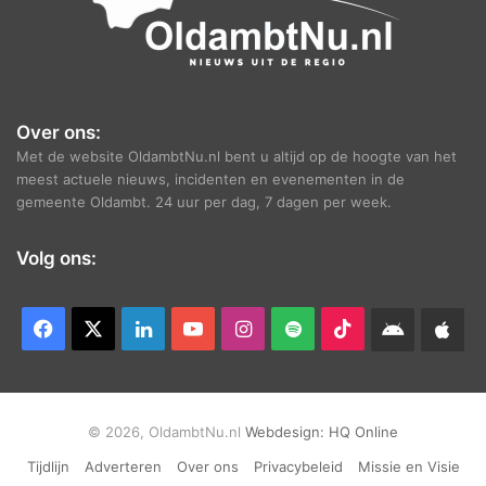
Over ons:
Met de website OldambtNu.nl bent u altijd op de hoogte van het
meest actuele nieuws, incidenten en evenementen in de
gemeente Oldambt. 24 uur per dag, 7 dagen per week.
Volg ons:
Facebook
X
LinkedIn
YouTube
Instagram
Spotify
TikTok
Android
App
app
Ap
© 2026, OldambtNu.nl
Webdesign:
HQ Online
Tijdlijn
Adverteren
Over ons
Privacybeleid
Missie en Visie