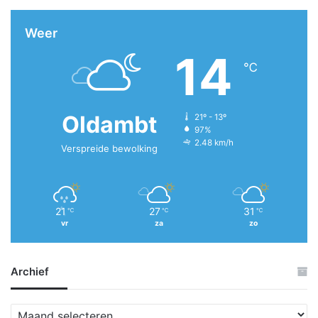
Weer
14
℃
Oldambt
21º - 13º
97%
2.48 km/h
Verspreide bewolking
21
27
31
℃
℃
℃
vr
za
zo
Archief
A