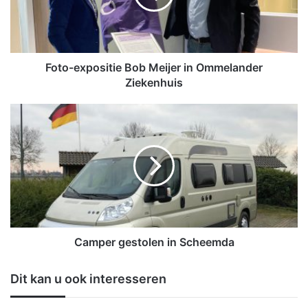
e
x
p
o
s
Foto-expositie Bob Meijer in Ommelander
i
Ziekenhuis
t
i
C
e
a
B
m
o
p
b
e
M
r
e
g
i
e
j
s
e
t
Camper gestolen in Scheemda
r
o
i
l
Dit kan u ook interesseren
n
e
O
n