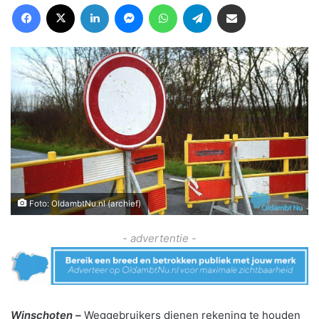
Facebook
X
LinkedIn
Messenger
WhatsApp
Telegram
Deel via Email
Foto: OldambtNu.nl (archief)
- advertentie -
Winschoten –
Weggebruikers dienen rekening te houden