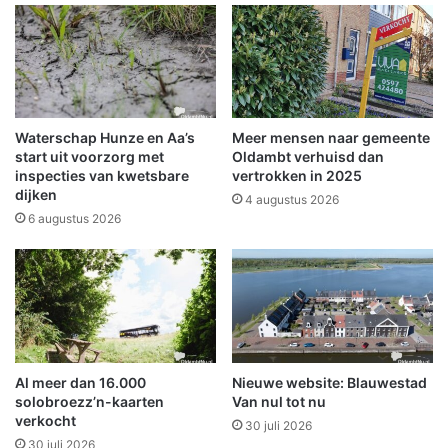
m
i
m
n
e
S
l
c
a
h
n
e
d
e
Waterschap Hunze en Aa’s
Meer mensen naar gemeente
e
m
start uit voorzorg met
Oldambt verhuisd dan
r
d
inspecties van kwetsbare
vertrokken in 2025
Z
dijken
a
4 augustus 2026
i
6 augustus 2026
e
k
e
n
h
u
i
Al meer dan 16.000
Nieuwe website: Blauwestad
s
solobroezz’n-kaarten
Van nul tot nu
verkocht
30 juli 2026
30 juli 2026