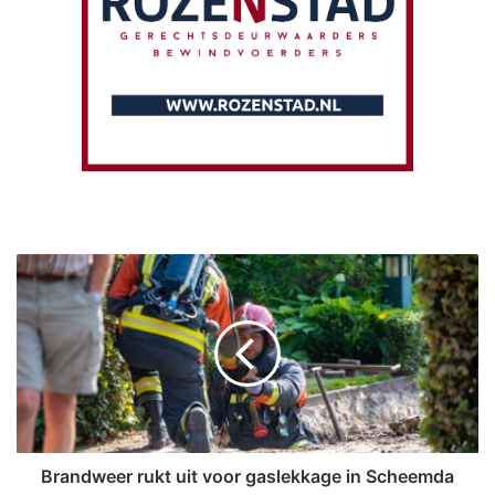
B
r
a
n
d
w
e
e
r
r
Brandweer rukt uit voor gaslekkage in Scheemda