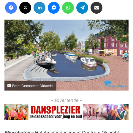
Facebook
X
LinkedIn
Messenger
WhatsApp
Telegram
Deel via Email
Foto: Gemeente Oldambt
- advertentie -
Winschoten –
Het Ambitiedocument Centrum Oldambt