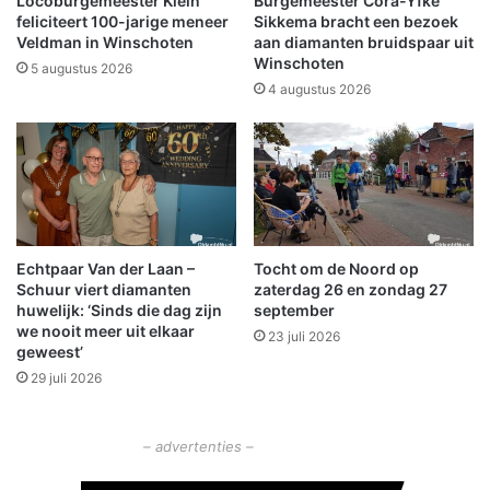
Locoburgemeester Klein
Burgemeester Cora-Yfke
S
n
feliciteert 100-jarige meneer
Sikkema bracht een bezoek
c
r
Veldman in Winschoten
aan diamanten bruidspaar uit
Winschoten
h
i
5 augustus 2026
e
j
4 augustus 2026
e
d
m
i
d
n
a
g
m
e
t
Echtpaar Van der Laan –
Tocht om de Noord op
a
Schuur viert diamanten
zaterdag 26 en zondag 27
u
huwelijk: ‘Sinds die dag zijn
september
t
we nooit meer uit elkaar
23 juli 2026
o
geweest’
29 juli 2026
– advertenties –