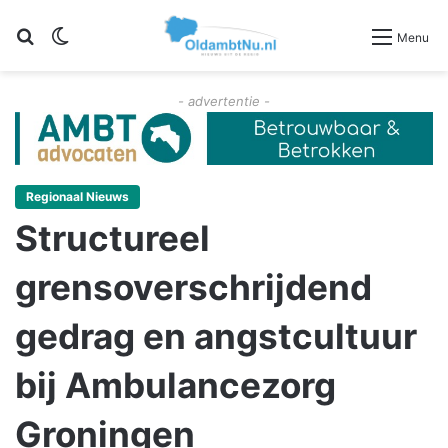
Zoeken
Switch skin
Menu
- advertentie -
Regionaal Nieuws
Structureel
grensoverschrijdend
gedrag en angstcultuur
bij Ambulancezorg
Groningen