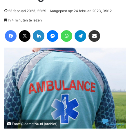
23 februari 2023, 22:29
Aangepast op: 24 februari 2023, 09:12
In 4 minuten te lezen
Facebook
X
LinkedIn
Messenger
WhatsApp
Telegram
Deel via Email
Foto: OldambtNu.nl (archief)