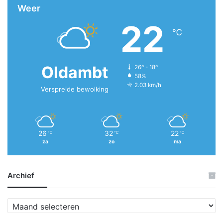
Weer
22
℃
Oldambt
26º - 18º
58%
2.03 km/h
Verspreide bewolking
26
32
22
℃
℃
℃
za
zo
ma
Archief
A
r