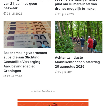
e
v
van 21 jaar met ‘geen
pilot om ruimere inzet van
n
bezwaar’
a
drones mogelijk te maken
i
n
24 juli 2026
23 juli 2026
n
D
2
o
0
m
2
i
2
e
n
i
Bekendmaking voornemen
n
subsidie aan Stichting
Achtentwintigste
m
Geestelijke Verzorging
Monnikentocht op zaterdag
i
Aardbevingsgebied
29 augustus 2026.
d
Groningen
22 juli 2026
d
22 juli 2026
a
g
s
– advertenties –
h
o
w