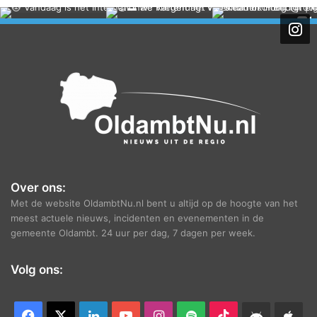
c
h
i
e
f
Over ons:
Met de website OldambtNu.nl bent u altijd op de hoogte van het
meest actuele nieuws, incidenten en evenementen in de
gemeente Oldambt. 24 uur per dag, 7 dagen per week.
Volg ons:
Facebook
X
LinkedIn
YouTube
Instagram
Spotify
TikTok
Android
App