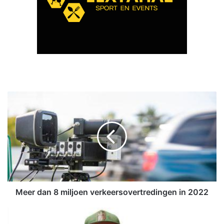
M
e
e
r
d
a
n
8
m
i
Meer dan 8 miljoen verkeersovertredingen in 2022
l
j
A
o
n