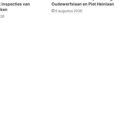
a
 inspecties van
Oudewerfslaan en Piet Heinlaan
l
jken
6 augustus 2026
V
026
l
a
g
t
w
e
d
d
e