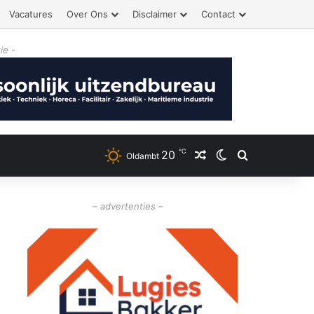
Vacatures
Over Ons
Disclaimer
Contact
ie -
℃
20
Willekeurig artikel
Switch skin
Zoeken
Oldambt
– advertenties –