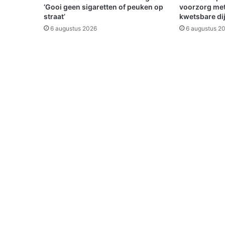
n
‘Gooi geen sigaretten of peuken op
voorzorg met
k
straat’
kwetsbare di
e
6 augustus 2026
6 augustus 2
r