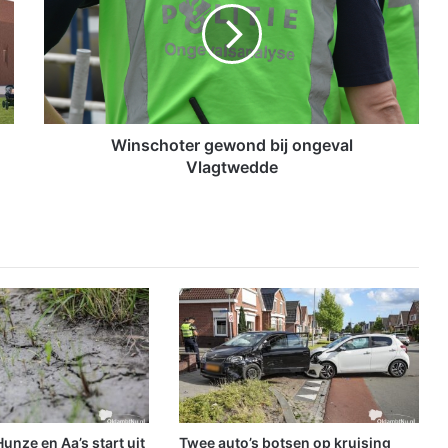
s
c
h
o
t
e
r
Winschoter gewond bij ongeval
g
Vlagtwedde
e
w
o
n
d
b
i
j
o
n
g
e
v
nze en Aa’s start uit
Twee auto’s botsen op kruising