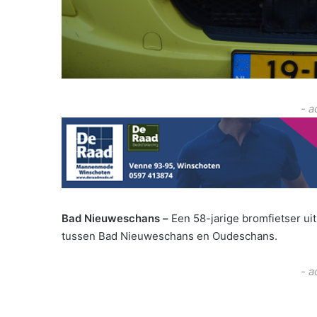
- a
Bad Nieuweschans –
Een 58-jarige bromfietser u
tussen Bad Nieuweschans en Oudeschans.
- a