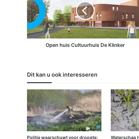
n
h
u
i
s
C
u
Open huis Cultuurhuis De Klinker
l
t
u
u
Dit kan u ook interesseren
r
h
u
i
s
D
e
K
l
i
Politie waarschuwt voor droogte:
Waterschap Hu