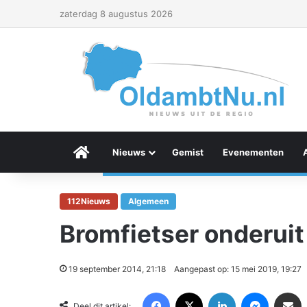
zaterdag 8 augustus 2026
Menu Item
Nieuws
Gemist
Evenementen
112Nieuws
Algemeen
Bromfietser onderui
19 september 2014, 21:18
Aangepast op: 15 mei 2019, 19:27
Facebook
X
LinkedIn
Messenger
Deel via Email
Deel dit artikel: