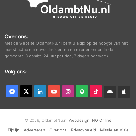
Over ons:
Met de website OldambtNu.nl bent u altijd op de hoogte van het
meest actuele nieuws, incidenten en evenementen in de
gemeente Oldambt. 24 uur per dag, 7 dagen per week.
Volg ons:
Facebook
X
LinkedIn
YouTube
Instagram
Spotify
TikTok
Android
App
app
Ap
© 2026, OldambtNu.nl
Webdesign:
HQ Online
Tijdlijn
Adverteren
Over ons
Privacybeleid
Missie en Visie