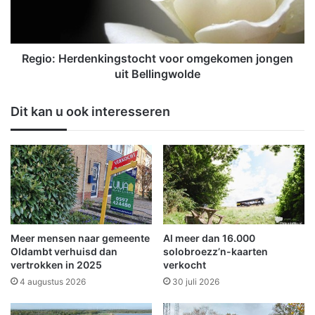
e
H
r
e
n
r
i
d
Regio: Herdenkingstocht voor omgekomen jongen
e
e
uit Bellingwolde
l
n
i
k
Dit kan u ook interesseren
n
i
g
n
g
s
t
o
c
h
t
Meer mensen naar gemeente
Al meer dan 16.000
v
Oldambt verhuisd dan
solobroezz’n-kaarten
o
vertrokken in 2025
verkocht
o
4 augustus 2026
30 juli 2026
r
o