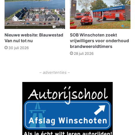
m
g
e
k
o
Nieuwe website: Blauwestad
SOB Winschoten zoekt
m
Van nul tot nu
vrijwilligers voor onderhoud
e
brandweeroldtimers
n
30 juli 2026
28 juli 2026
j
o
n
– advertenties –
g
e
n
u
i
t
B
e
l
l