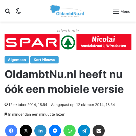
Zoeken
Switch skin
Menu
- advertentie -
Algemeen
Kort Nieuws
OldambtNu.nl heeft nu
óók een mobiele versie
12 oktober 2014, 18:54
Aangepast op: 12 oktober 2014, 18:54
In minder dan een minuut te lezen
Facebook
X
LinkedIn
Messenger
WhatsApp
Telegram
Deel via Email