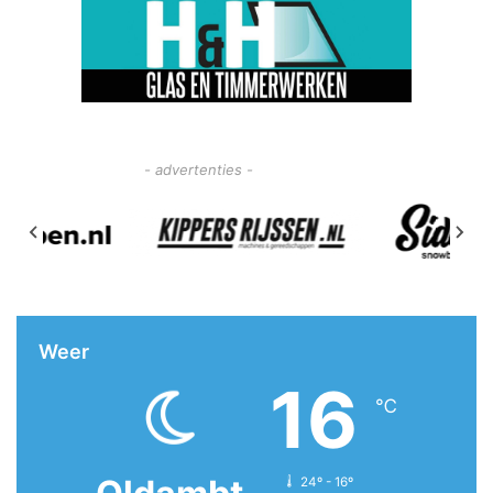
- advertenties -
Weer
16
℃
24º - 16º