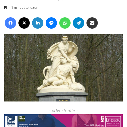
In 1 minuut te lezen
Facebook
X
LinkedIn
Messenger
WhatsApp
Telegram
Deel via Email
- advertentie -