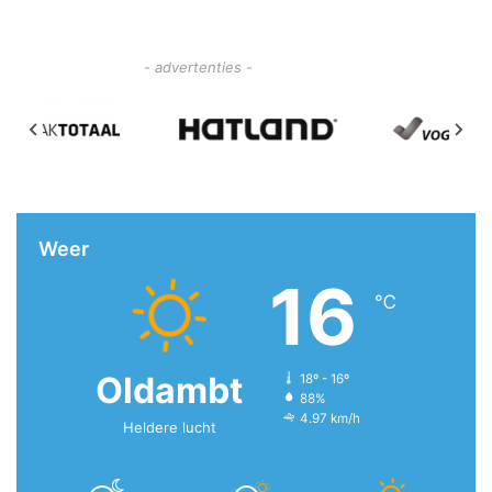
- advertenties -
Weer
16
℃
Oldambt
18º - 16º
88%
4.97 km/h
Heldere lucht