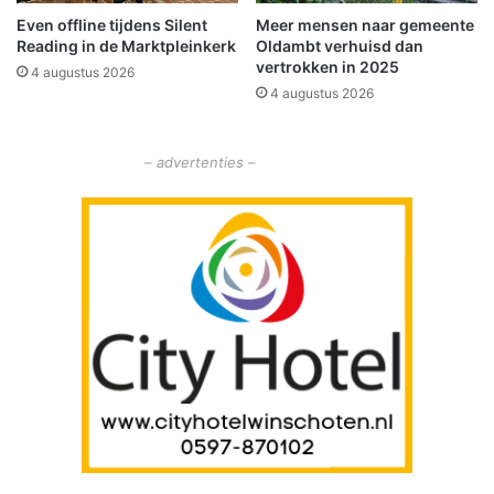
e
n
Even offline tijdens Silent
Meer mensen naar gemeente
r
d
Reading in de Marktpleinkerk
Oldambt verhuisd dan
i
e
vertrokken in 2025
o
4 augustus 2026
r
4 augustus 2026
u
c
s
o
R
n
– advertenties –
e
t
q
r
u
o
e
l
s
e
t