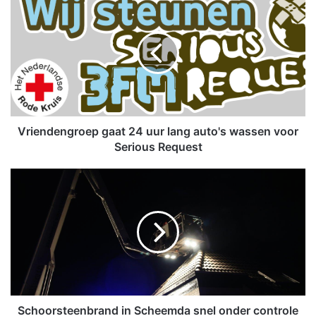
r
i
e
n
d
e
n
g
r
Vriendengroep gaat 24 uur lang auto's wassen voor
o
Serious Request
e
p
S
g
c
a
h
a
o
t
o
2
r
4
s
u
t
u
e
r
e
Schoorsteenbrand in Scheemda snel onder controle