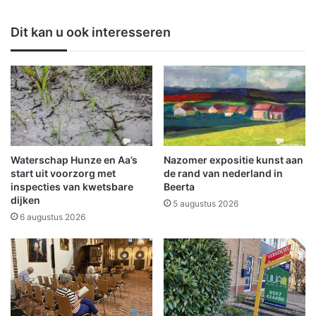
l
n
a
b
Dit kan u ook interesseren
n
r
g
a
a
n
u
d
t
i
o
n
'
S
s
c
w
h
Waterschap Hunze en Aa’s
Nazomer expositie kunst aan
a
e
start uit voorzorg met
de rand van nederland in
s
e
inspecties van kwetsbare
Beerta
s
dijken
m
5 augustus 2026
e
d
6 augustus 2026
n
a
v
s
o
n
o
e
r
l
S
o