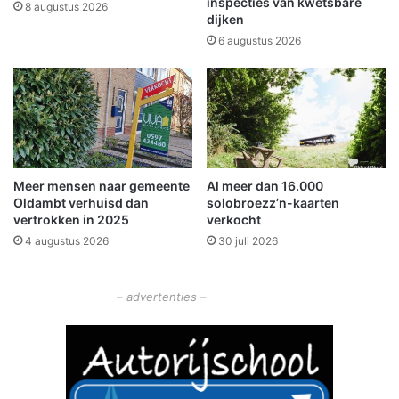
t
inspecties van kwetsbare
8 augustus 2026
d
dijken
o
o
i
6 augustus 2026
w
n
n
W
l
i
o
n
a
s
d
c
h
h
Meer mensen naar gemeente
Al meer dan 16.000
e
o
Oldambt verhuisd dan
solobroezz’n-kaarten
m
t
vertrokken in 2025
verkocht
n
e
4 augustus 2026
30 juli 2026
u
n
!
– advertenties –