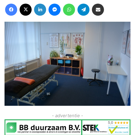
Facebook
X
LinkedIn
Messenger
WhatsApp
Telegram
Deel via Email
- advertentie -