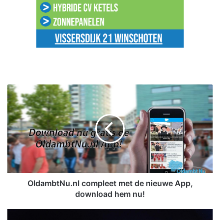
O
l
d
a
m
b
t
N
u
.
OldambtNu.nl compleet met de nieuwe App,
n
download hem nu!
l
c
J