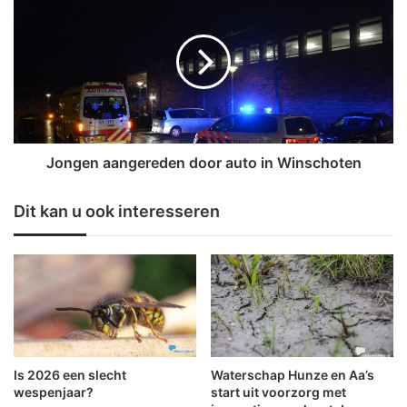
o
o
m
n
p
g
l
e
e
n
e
a
t
a
m
n
e
g
Jongen aangereden door auto in Winschoten
t
e
d
r
Dit kan u ook interesseren
e
e
n
d
i
e
e
n
u
d
w
o
e
o
A
r
p
a
Is 2026 een slecht
Waterschap Hunze en Aa’s
p
u
wespenjaar?
start uit voorzorg met
,