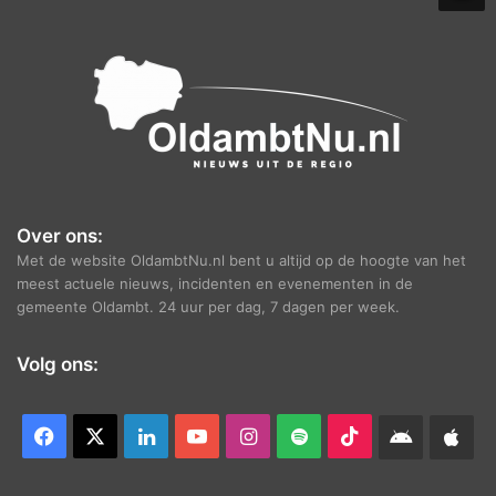
e
f
Over ons:
Met de website OldambtNu.nl bent u altijd op de hoogte van het
meest actuele nieuws, incidenten en evenementen in de
gemeente Oldambt. 24 uur per dag, 7 dagen per week.
Volg ons:
Facebook
X
LinkedIn
YouTube
Instagram
Spotify
TikTok
Android
App
app
Ap