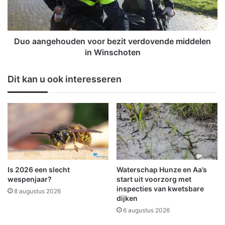
a
g
t
e
e
h
g
o
Duo aangehouden voor bezit verdovende middelen
e
u
in Winschoten
n
d
w
e
Dit kan u ook interesseren
o
n
n
v
i
o
n
o
g
r
i
b
n
e
F
z
i
i
Is 2026 een slecht
Waterschap Hunze en Aa’s
n
t
wespenjaar?
start uit voorzorg met
s
v
inspecties van kwetsbare
8 augustus 2026
t
dijken
e
e
r
6 augustus 2026
r
d