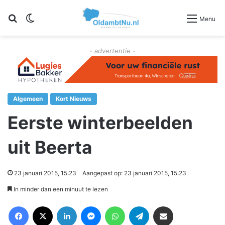
Zoeken
Switch skin
Menu
- advertentie -
Algemeen
Kort Nieuws
Eerste winterbeelden
uit Beerta
23 januari 2015, 15:23
Aangepast op: 23 januari 2015, 15:23
In minder dan een minuut te lezen
Facebook
X
LinkedIn
Messenger
WhatsApp
Telegram
Deel via Email