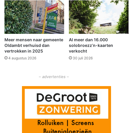
w
o
o
v
l
e
d
n
e
d
e
Meer mensen naar gemeente
Al meer dan 16.000
m
Oldambt verhuisd dan
solobroezz’n-kaarten
i
vertrokken in 2025
verkocht
d
4 augustus 2026
30 juli 2026
d
e
l
– advertenties –
e
n
i
n
W
i
n
s
c