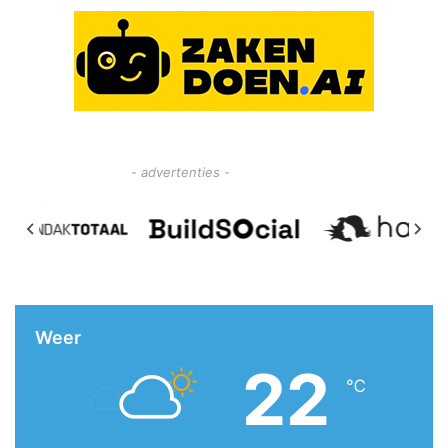
- advertenties -
Weer
22
℃