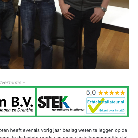
dvertentie -
oten heeft evenals vorig jaar beslag weten te leggen op de
ond. In de laatste ronde van deze viertallencompetitie viel