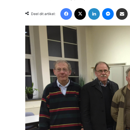
Facebook
X
LinkedIn
Messenger
Deel via Email
Deel dit artikel: