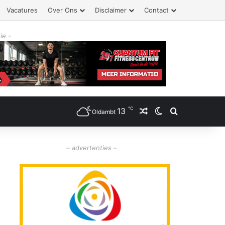
Vacatures
Over Ons
Disclaimer
Contact
ie -
℃
13
Willekeurig artikel
Switch skin
Zoeken
Oldambt
– advertenties –