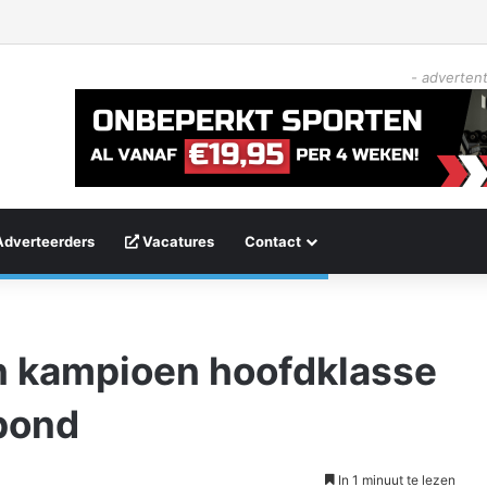
- advertent
Adverteerders
Vacatures
Contact
 kampioen hoofdklasse
bond
In 1 minuut te lezen