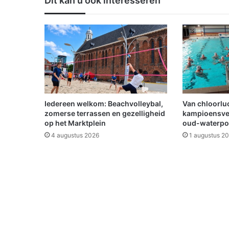
Dit kan u ook interesseren
d
s
e
b
a
n
e
n
m
a
Iedereen welkom: Beachvolleybal,
Van chloorluc
r
zomerse terrassen en gezelligheid
kampioensve
k
op het Marktplein
oud-waterpo
t
4 augustus 2026
1 augustus 2
i
n
T
r
a
m
w
e