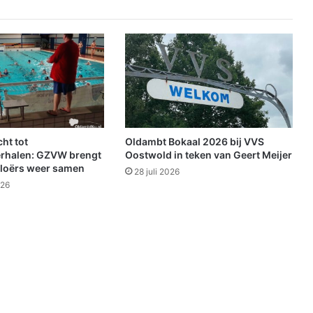
o
p
z
o
e
k
n
a
a
r
ht tot
Oldambt Bokaal 2026 bij VVS
e
rhalen: GZVW brengt
Oostwold in teken van Geert Meijer
i
loërs weer samen
28 juli 2026
g
026
e
n
a
a
r
g
e
v