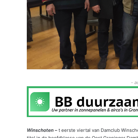
- a
Winschoten –
t eerste viertal van Damclub Winsch
titel in de hoofdklasse van de Oost Groninger Damb