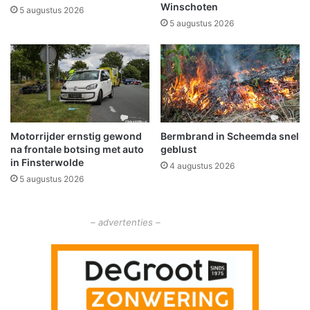
i
Winschoten
r
5 augustus 2026
d
b
5 augustus 2026
w
e
o
d
l
r
d
e
a
i
g
i
Motorrijder ernstig gewond
Bermbrand in Scheemda snel
n
na frontale botsing met auto
geblust
g
in Finsterwolde
4 augustus 2026
e
5 augustus 2026
n
g
e
– advertenties –
w
e
l
d