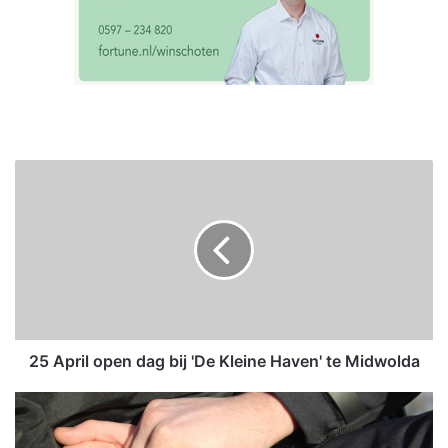
2
5
A
p
r
i
l
o
p
e
25 April open dag bij 'De Kleine Haven' te Midwolda
n
d
W
a
i
g
n