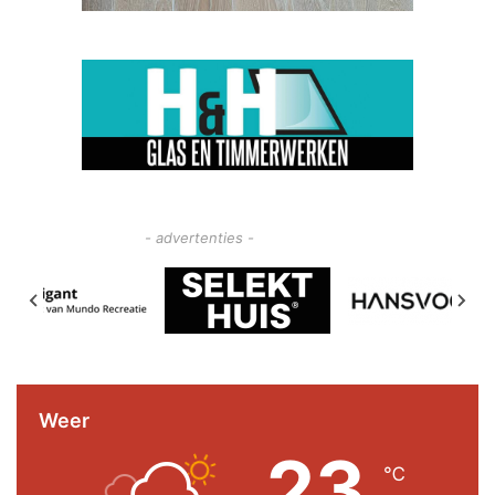
- advertenties -
Weer
23
℃