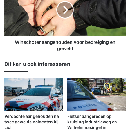
b
s
i
c
j
h
'
o
D
t
e
e
K
r
Winschoter aangehouden voor bedreiging en
l
a
geweld
e
a
i
n
Dit kan u ook interesseren
n
g
e
e
H
h
a
o
v
u
e
d
n
e
'
n
t
v
Verdachte aangehouden na
Fietser aangereden op
e
o
twee geweldsincidenten bij
kruising Industrieweg en
M
o
Lidl
Wilhelminasingel in