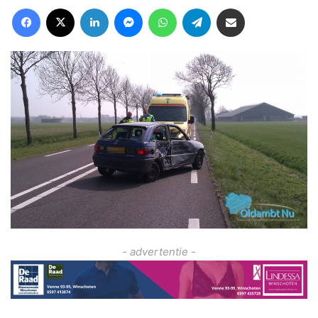
Facebook
X
LinkedIn
Messenger
WhatsApp
Telegram
Deel via Email
- advertentie -