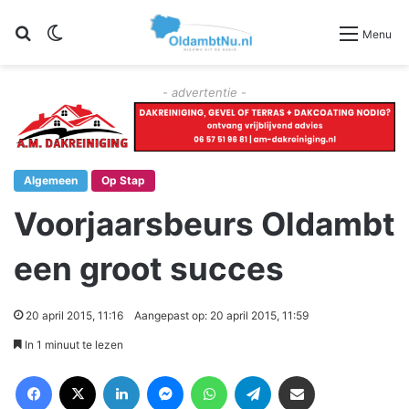
Zoeken
Switch skin
Menu
- advertentie -
Algemeen
Op Stap
Voorjaarsbeurs Oldambt
een groot succes
20 april 2015, 11:16
Aangepast op: 20 april 2015, 11:59
In 1 minuut te lezen
Facebook
X
LinkedIn
Messenger
WhatsApp
Telegram
Deel via Email