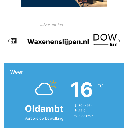
- advertenties -
Weer
16
℃
Oldambt
30º - 16º
85%
2.33 km/h
Verspreide bewolking