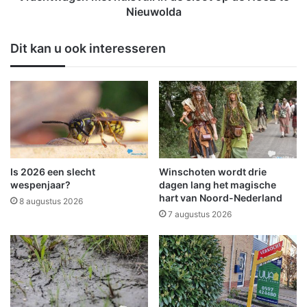
d
n
Nieuwolda
e
m
r
e
Dit kan u ook interesseren
d
t
a
h
g
u
t
i
i
s
j
v
d
u
e
i
l
l
Is 2026 een slecht
Winschoten wordt drie
i
i
wespenjaar?
dagen lang het magische
j
n
hart van Noord-Nederland
8 augustus 2026
k
d
7 augustus 2026
d
e
i
s
c
l
h
o
t
o
t