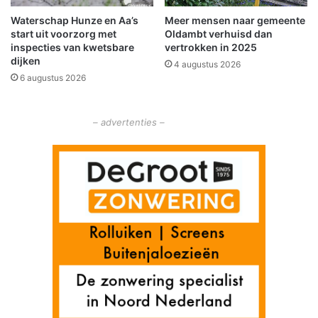
o
Waterschap Hunze en Aa’s
Meer mensen naar gemeente
p
start uit voorzorg met
Oldambt verhuisd dan
d
inspecties van kwetsbare
vertrokken in 2025
e
dijken
4 augustus 2026
N
6 augustus 2026
3
6
2
– advertenties –
t
e
N
i
e
u
w
o
l
d
a