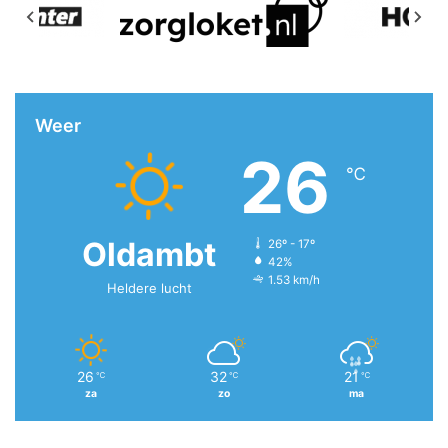
Weer
26
℃
Oldambt
26º - 17º
42%
1.53 km/h
Heldere lucht
26
32
21
℃
℃
℃
za
zo
ma