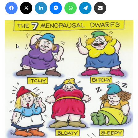
Facebook
X
LinkedIn
Messenger
WhatsApp
Telegram
Deel via Email