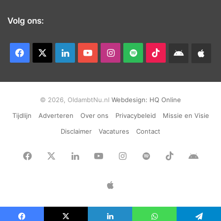
Volg ons:
Facebook
X
LinkedIn
YouTube
Instagram
Spotify
TikTok
Android
App
app
Ap
© 2026, OldambtNu.nl
Webdesign:
HQ Online
Tijdlijn
Adverteren
Over ons
Privacybeleid
Missie en Visie
Disclaimer
Vacatures
Contact
Facebook
X
LinkedIn
YouTube
Instagram
Spotify
TikTok
Andr
app
Apple
App