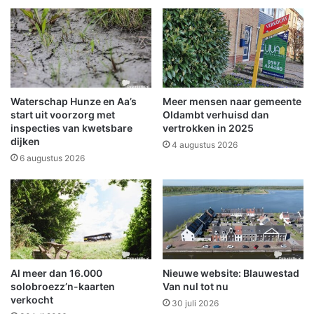
l
s
o
K
o
o
t
n
o
i
p
n
d
g
Waterschap Hunze en Aa’s
Meer mensen naar gemeente
e
s
start uit voorzorg met
Oldambt verhuisd dan
N
d
inspecties van kwetsbare
vertrokken in 2025
3
dijken
a
4 augustus 2026
6
g
6 augustus 2026
2
i
t
n
e
M
N
i
i
d
e
w
u
o
Al meer dan 16.000
Nieuwe website: Blauwestad
w
l
solobroezz’n-kaarten
Van nul tot nu
o
d
verkocht
l
30 juli 2026
a