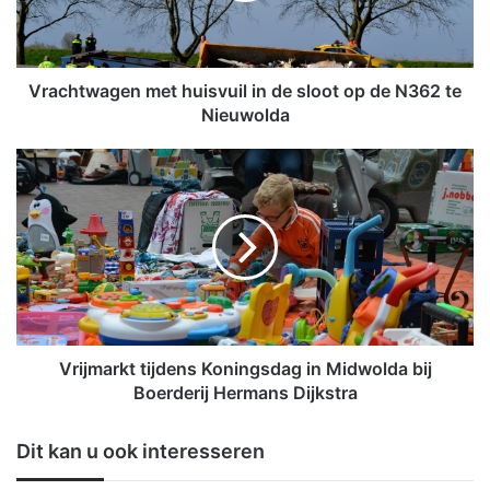
w
a
g
e
Vrachtwagen met huisvuil in de sloot op de N362 te
n
Nieuwolda
m
e
V
t
r
h
i
u
j
i
m
s
a
v
r
u
k
i
t
l
t
Vrijmarkt tijdens Koningsdag in Midwolda bij
i
i
Boerderij Hermans Dijkstra
n
j
d
d
Dit kan u ook interesseren
e
e
s
n