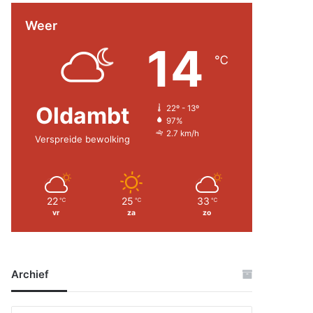
Weer
14
℃
Oldambt
22º - 13º
97%
2.7 km/h
Verspreide bewolking
22
25
33
℃
℃
℃
vr
za
zo
Archief