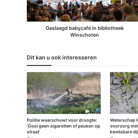
a
g
d
b
a
Geslaagd babycafé in bibliotheek
b
Winschoten
y
c
a
Dit kan u ook interesseren
f
é
i
n
b
i
b
l
i
o
Politie waarschuwt voor droogte:
Waterschap Hu
t
‘Gooi geen sigaretten of peuken op
voorzorg met
h
straat’
kwetsbare di
e