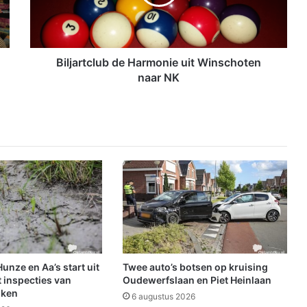
r
t
c
l
u
Biljartclub de Harmonie uit Winschoten
b
naar NK
d
e
H
a
r
m
o
n
i
e
u
i
t
nze en Aa’s start uit
Twee auto’s botsen op kruising
W
 inspecties van
Oudewerfslaan en Piet Heinlaan
i
jken
6 augustus 2026
n