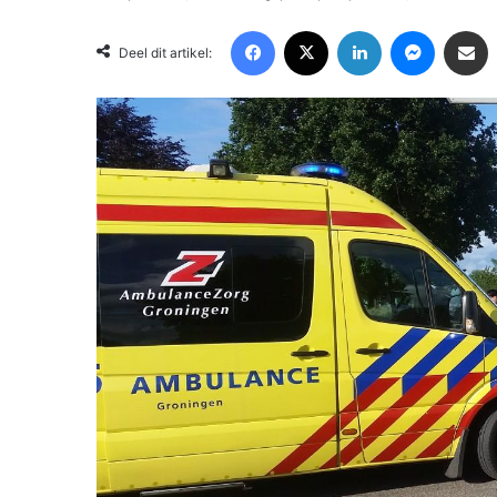
Facebook
X
LinkedIn
Messenger
Deel via Email
Deel dit artikel: