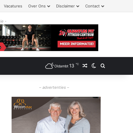
Vacatures
Over Ons
Disclaimer
Contact
ie -
℃
13
Willekeurig artikel
Switch skin
Zoeken
Oldambt
– advertenties –