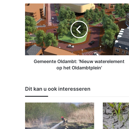
G
e
m
e
e
n
t
e
O
l
Gemeente Oldambt: 'Nieuw waterelement
d
op het Oldambtplein'
a
m
b
Dit kan u ook interesseren
t
:
'
N
i
e
u