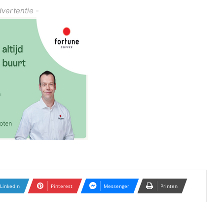
dvertentie -
LinkedIn
Pinterest
Messenger
Printen