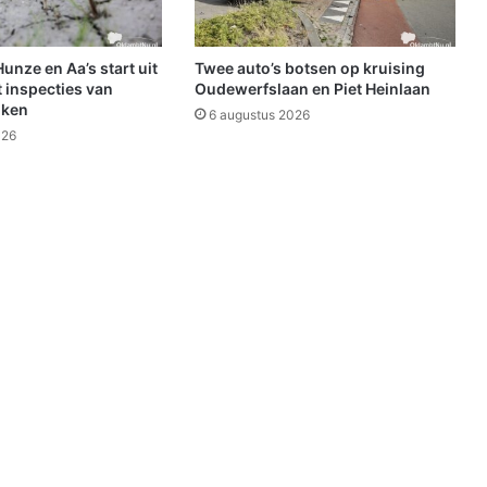
w
a
r
nze en Aa’s start uit
Twee auto’s botsen op kruising
d
 inspecties van
Oudewerfslaan en Piet Heinlaan
e
jken
6 augustus 2026
n
026
a
a
n
g
e
h
o
u
d
e
n
i
n
B
e