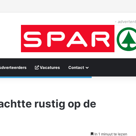
- advertent
Adverteerders
Vacatures
Contact
wachtte rustig op de
In 1 minuut te lezen