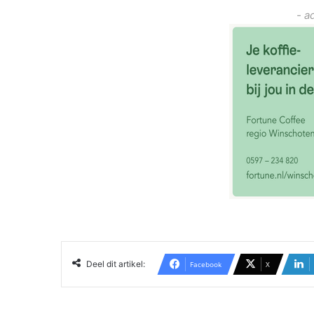
- a
Deel dit artikel:
Facebook
X