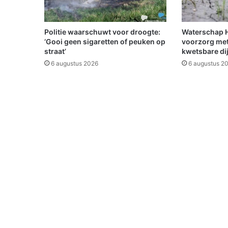
w
w
a
Politie waarschuwt voor droogte:
Waterschap Hu
t
‘Gooi geen sigaretten of peuken op
voorzorg met
e
straat’
kwetsbare di
r
6 augustus 2026
6 augustus 2
e
l
e
m
e
n
t
o
p
h
e
t
O
l
d