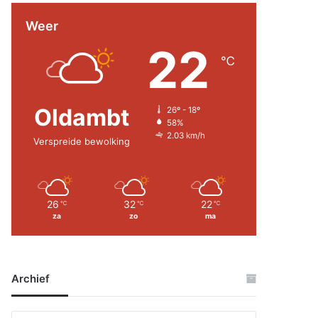
Weer
22
℃
Oldambt
26º - 18º
58%
2.03 km/h
Verspreide bewolking
26
32
22
℃
℃
℃
za
zo
ma
Archief