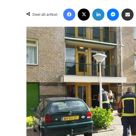
Facebook
X
LinkedIn
Messenger
Deel via Email
Deel dit artikel: