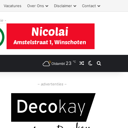
Vacatures
Over Ons
Disclaimer
Contact
ie -
℃
23
Willekeurig artikel
Switch skin
Zoeken
Oldambt
– advertenties –