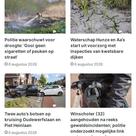
l
W
e
i
g
n
a
s
n
c
g
h
Politie waarschuwt voor
Waterschap Hunze en Aa’s
(
o
droogte: ‘Gooi geen
start uit voorzorg met
N
t
sigaretten of peuken op
inspecties van kwetsbare
v
straat’
dijken
e
W
n
6 augustus 2026
6 augustus 2026
S
r
)
e
l
a
t
i
e
Twee auto’s botsen op
Winschoter (32)
f
kruising Oudewerfslaan en
aangehouden na reeks
r
Piet Heinlaan
geweldsincidenten; politie
u
onderzoekt mogelijke link
6 augustus 2026
s