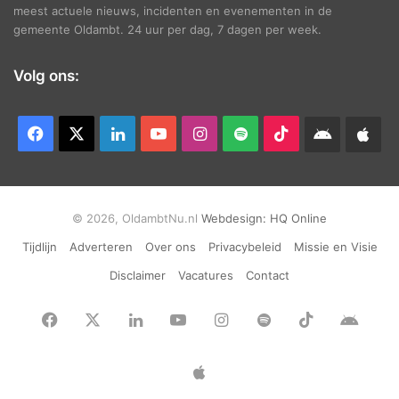
meest actuele nieuws, incidenten en evenementen in de
gemeente Oldambt. 24 uur per dag, 7 dagen per week.
Volg ons:
Facebook
X
LinkedIn
YouTube
Instagram
Spotify
TikTok
Android
App
app
Ap
© 2026, OldambtNu.nl
Webdesign:
HQ Online
Tijdlijn
Adverteren
Over ons
Privacybeleid
Missie en Visie
Disclaimer
Vacatures
Contact
Facebook
X
LinkedIn
YouTube
Instagram
Spotify
TikTok
Andr
app
Apple