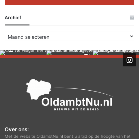
Archief
A
r
c
h
i
e
f
Over ons:
Met de website OldambtNu.nl bent u altijd op de hoogte van het