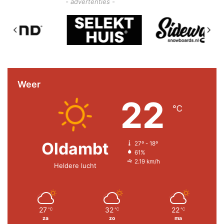
- advertenties -
Weer
22
℃
Oldambt
27º - 18º
61%
2.19 km/h
Heldere lucht
27
32
22
℃
℃
℃
za
zo
ma