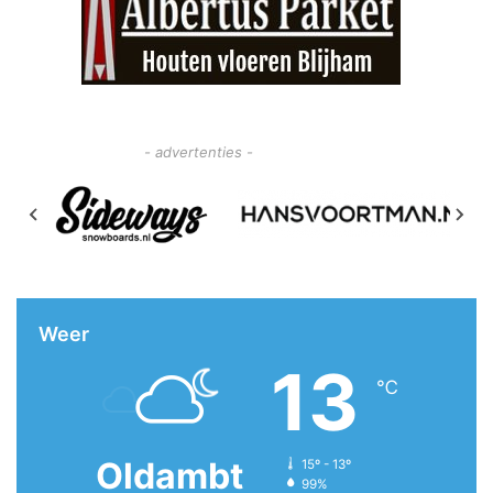
- advertenties -
Weer
13
℃
Oldambt
15º - 13º
99%