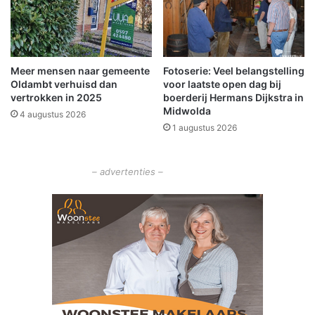
g
l
e
e
o
n
p
S
Meer mensen naar gemeente
Fotoserie: Veel belangstelling
e
o
Oldambt verhuisd dan
voor laatste open dag bij
n
c
vertrokken in 2025
boerderij Hermans Dijkstra in
d
i
Midwolda
4 augustus 2026
a
1 augustus 2026
l
S
o
– advertenties –
f
a
b
i
j
D
e
K
l
i