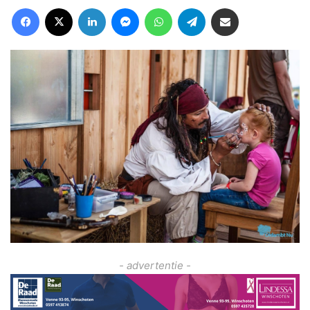
Facebook
X
LinkedIn
Messenger
WhatsApp
Telegram
Deel via Email
- advertentie -