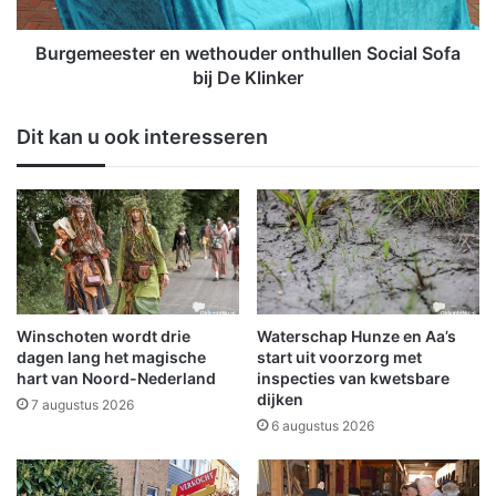
r
e
v
s
r
t
Burgemeester en wethouder onthullen Social Sofa
i
e
bij De Klinker
j
r
d
e
Dit kan u ook interesseren
a
n
g
w
a
e
v
t
o
h
n
o
d
u
o
d
f
e
Winschoten wordt drie
Waterschap Hunze en Aa’s
f
r
dagen lang het magische
start uit voorzorg met
i
o
hart van Noord-Nederland
inspecties van kwetsbare
c
dijken
n
7 augustus 2026
i
t
6 augustus 2026
e
h
e
u
l
l