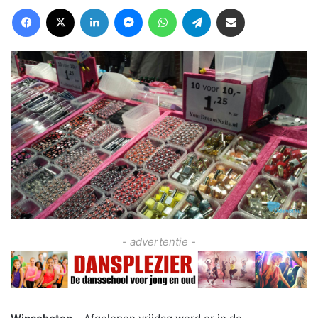
Facebook
X
LinkedIn
Messenger
WhatsApp
Telegram
Deel via Email
- advertentie -