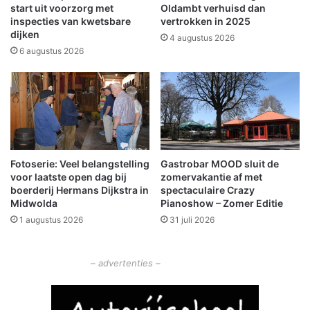
l
L
start uit voorzorg met
Oldambt verhuisd dan
u
u
inspecties van kwetsbare
vertrokken in 2025
k
dijken
t
4 augustus 2026
o
j
6 augustus 2026
p
e
s
R
p
u
o
n
o
a
r
a
w
n
Fotoserie: Veel belangstelling
Gastrobar MOOD sluit de
e
m
voor laatste open dag bij
zomervakantie af met
g
e
boerderij Hermans Dijkstra in
spectaculaire Crazy
o
e
Midwolda
Pianoshow – Zomer Editie
v
s
1 augustus 2026
31 juli 2026
e
t
r
e
g
s
– advertenties –
a
p
n
o
g
r