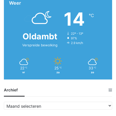
Weer
14
℃
Oldambt
22º - 13º
97%
2.9 km/h
Verspreide bewolking
22
25
33
℃
℃
℃
vr
za
zo
Archief
A
r
c