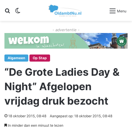
Zoeken
Switch skin
Menu
- advertentie -
Algemeen
Op Stap
“De Grote Ladies Day &
Night” Afgelopen
vrijdag druk bezocht
18 oktober 2015, 08:48
Aangepast op: 18 oktober 2015, 08:48
In minder dan een minuut te lezen