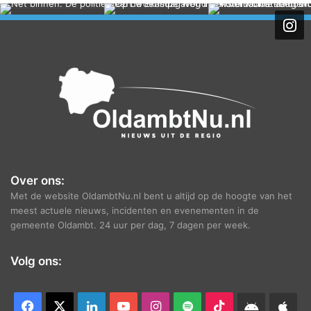
h
i
e
f
Over ons:
Met de website OldambtNu.nl bent u altijd op de hoogte van het
meest actuele nieuws, incidenten en evenementen in de
gemeente Oldambt. 24 uur per dag, 7 dagen per week.
Volg ons:
Facebook
X
LinkedIn
YouTube
Instagram
Spotify
TikTok
Android
App