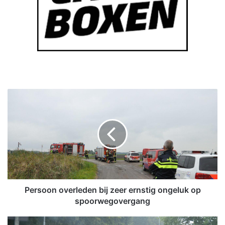
P
e
r
s
o
o
n
o
v
e
Persoon overleden bij zeer ernstig ongeluk op
r
spoorwegovergang
l
e
U