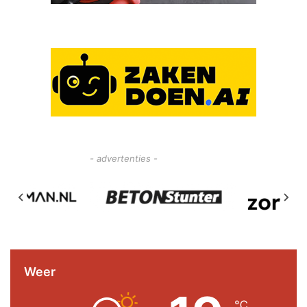
- advertenties -
Weer
℃