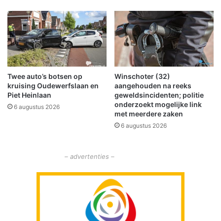
e
n
i
d
n
a
v
a
a
g
n
o
W
p
Twee auto’s botsen op
Winschoter (32)
i
d
kruising Oudewerfslaan en
aangehouden na reeks
n
e
Piet Heinlaan
geweldsincidenten; politie
s
s
onderzoekt mogelijke link
6 augustus 2026
c
c
met meerdere zaken
h
h
6 augustus 2026
o
o
t
p
e
– advertenties –
n