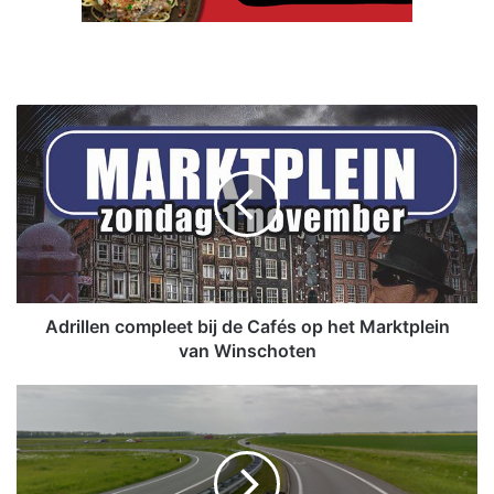
A
d
r
i
l
l
e
n
c
o
Adrillen compleet bij de Cafés op het Marktplein
m
van Winschoten
p
l
O
e
p
e
-
t
e
b
n