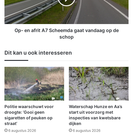
i
a
j
f
d
r
e
i
C
t
Op- en afrit A7 Scheemda gaat vandaag op de
a
A
schop
f
7
é
S
Dit kan u ook interesseren
s
c
o
h
p
e
h
e
e
m
t
d
M
a
a
g
r
a
Politie waarschuwt voor
Waterschap Hunze en Aa’s
k
a
droogte: ‘Gooi geen
start uit voorzorg met
t
t
sigaretten of peuken op
inspecties van kwetsbare
p
straat’
dijken
v
l
a
6 augustus 2026
6 augustus 2026