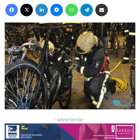
Facebook
X
LinkedIn
Messenger
WhatsApp
Telegram
Deel via Email
- advertentie -