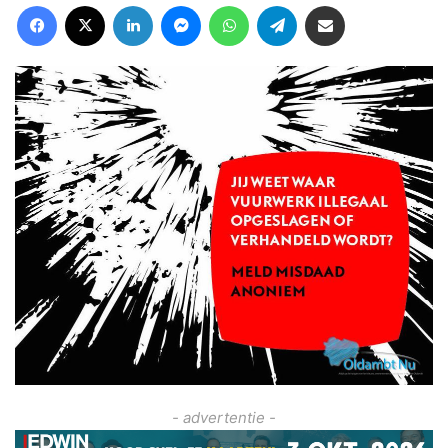
Facebook
X
LinkedIn
Messenger
WhatsApp
Telegram
Deel via Email
- advertentie -