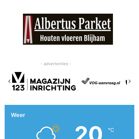
- advertenties -
Weer
20
℃