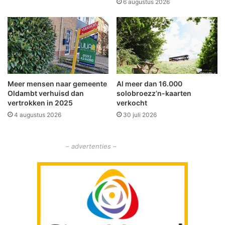
u
6 augustus 2026
d
i
i
t
e
t
v
e
e
k
u
i
r
j
Meer mensen naar gemeente
Al meer dan 16.000
'
k
Oldambt verhuisd dan
solobroezz’n-kaarten
e
vertrokken in 2025
verkocht
n
4 augustus 2026
30 juli 2026
n
a
a
– advertenties –
r
v
e
r
m
i
s
t