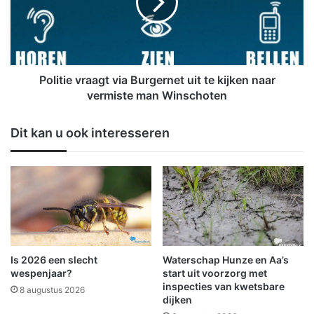
e
t
d
i
e
e
m
v
a
r
a
a
Politie vraagt via Burgernet uit te kijken naar
k
a
vermiste man Winschoten
t
g
e
t
Dit kan u ook interesseren
i
v
g
i
e
a
n
B
l
u
i
r
e
g
d
e
'
r
Is 2026 een slecht
Waterschap Hunze en Aa’s
S
n
wespenjaar?
start uit voorzorg met
t
e
inspecties van kwetsbare
8 augustus 2026
e
dijken
t
l