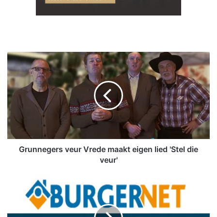
G
r
u
n
n
e
g
e
r
s
Grunnegers veur Vrede maakt eigen lied 'Stel die
v
veur'
e
u
P
r
o
V
l
r
i