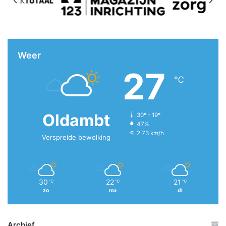
Weer
27
℃
Oldambt
30º - 19º
47%
2.73 km/h
Verspreide bewolking
30
22
21
℃
℃
℃
zo
ma
di
Archief