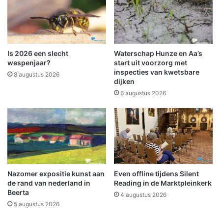
b
d
t
e
s
m
t
a
e
a
Is 2026 een slecht
Waterschap Hunze en Aa’s
r
k
wespenjaar?
start uit voorzorg met
B
t
inspecties van kwetsbare
8 augustus 2026
o
dijken
e
y
i
6 augustus 2026
s
g
e
n
l
i
e
d
Nazomer expositie kunst aan
Even offline tijdens Silent
'
de rand van nederland in
Reading in de Marktpleinkerk
S
Beerta
4 augustus 2026
t
5 augustus 2026
e
l