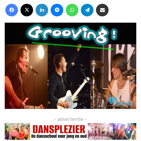
Facebook
X
LinkedIn
Messenger
WhatsApp
Telegram
Deel via Email
- advertentie -