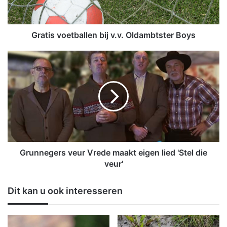
v
o
e
t
Gratis voetballen bij v.v. Oldambtster Boys
b
a
G
l
r
l
u
e
n
n
n
b
e
i
g
j
e
v
r
.
s
Grunnegers veur Vrede maakt eigen lied 'Stel die
v
v
veur'
.
e
O
u
Dit kan u ook interesseren
l
r
d
V
a
r
m
e