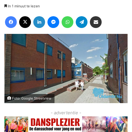
In 1 minuut te lezen
Facebook
X
LinkedIn
Messenger
WhatsApp
Telegram
Deel via Email
Foto: Google Streetview
- advertentie -