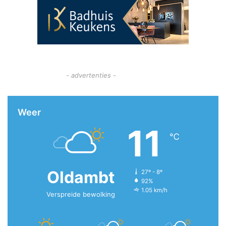
- advertenties -
Weer
11
℃
Oldambt
27º - 8º
92%
1.05 km/h
Verspreide bewolking