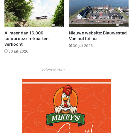
i
k
n
e
n
e
e
r
n
v
Al meer dan 16.000
Nieuwe website: Blauwestad
h
a
solobroezz’n-kaarten
Van nul tot nu
e
n
verkocht
t
30 juli 2026
s
30 juli 2026
v
t
a
a
s
r
– advertenties –
t
t
g
e
s
t
e
l
d
b
u
d