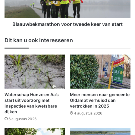
l
b
t
e
u
k
u
m
Blaauwbekmarathon voor tweede keer van start
r
a
h
r
Dit kan u ook interesseren
u
a
i
t
s
h
f
o
o
n
r
v
m
o
e
o
e
r
Waterschap Hunze en Aa’s
Meer mensen naar gemeente
l
t
start uit voorzorg met
Oldambt verhuisd dan
n
w
inspecties van kwetsbare
vertrokken in 2025
i
dijken
e
4 augustus 2026
e
e
6 augustus 2026
t
d
b
e