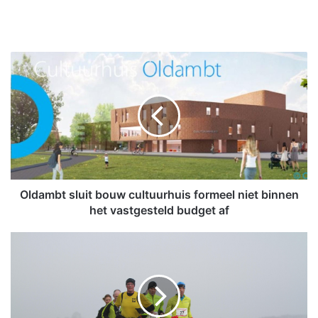
O
l
d
a
m
b
t
s
l
u
Oldambt sluit bouw cultuurhuis formeel niet binnen
i
het vastgesteld budget af
t
b
B
o
l
u
a
w
a
c
u
u
w