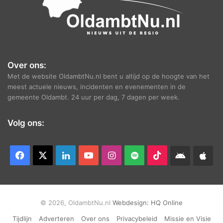
Over ons:
Met de website OldambtNu.nl bent u altijd op de hoogte van het
meest actuele nieuws, incidenten en evenementen in de
gemeente Oldambt. 24 uur per dag, 7 dagen per week.
Volg ons:
Facebook
X
LinkedIn
YouTube
Instagram
Spotify
TikTok
Android
App
app
Ap
© 2026, OldambtNu.nl
Webdesign:
HQ Online
Tijdlijn
Adverteren
Over ons
Privacybeleid
Missie en Visie