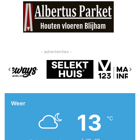
- advertenties -
Weer
13
℃