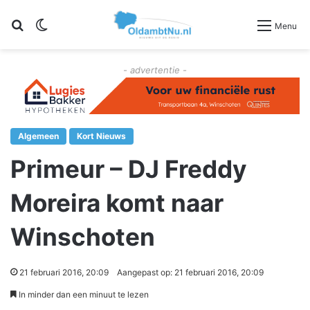
Zoeken
Switch skin
Menu
- advertentie -
Algemeen
Kort Nieuws
Primeur – DJ Freddy
Moreira komt naar
Winschoten
21 februari 2016, 20:09
Aangepast op: 21 februari 2016, 20:09
In minder dan een minuut te lezen