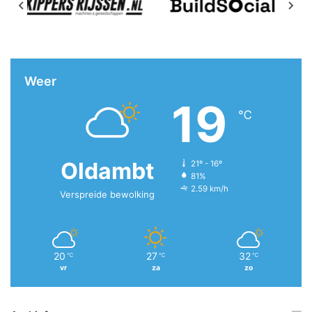
Weer
19
℃
Oldambt
21º - 16º
81%
2.59 km/h
Verspreide bewolking
20
27
32
℃
℃
℃
vr
za
zo