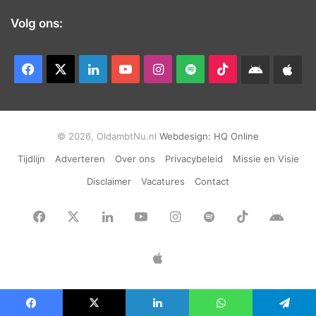
Volg ons:
Facebook
X
LinkedIn
YouTube
Instagram
Spotify
TikTok
Android
App
app
Ap
© 2026, OldambtNu.nl
Webdesign:
HQ Online
Tijdlijn
Adverteren
Over ons
Privacybeleid
Missie en Visie
Disclaimer
Vacatures
Contact
Facebook
X
LinkedIn
YouTube
Instagram
Spotify
TikTok
Andr
app
Apple
App