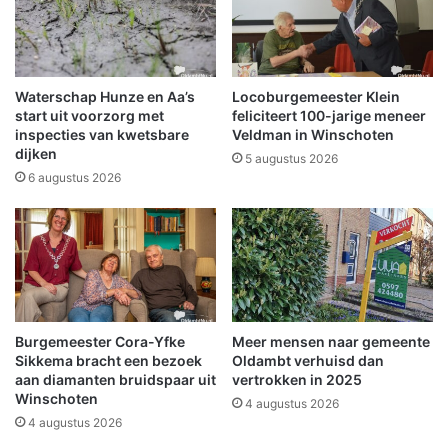
e
i
r
j
e
d
n
e
i
n
Waterschap Hunze en Aa’s
Locoburgemeester Klein
g
s
start uit voorzorg met
feliciteert 100-jarige meneer
i
s
inspecties van kwetsbare
Veldman in Winschoten
n
dijken
p
5 augustus 2026
g
a
6 augustus 2026
P
n
r
n
i
e
n
n
s
d
H
e
e
b
Burgemeester Cora-Yfke
Meer mensen naar gemeente
n
r
Sikkema bracht een bezoek
Oldambt verhuisd dan
d
a
aan diamanten bruidspaar uit
vertrokken in 2025
r
n
Winschoten
4 augustus 2026
i
d
4 augustus 2026
k
w
S