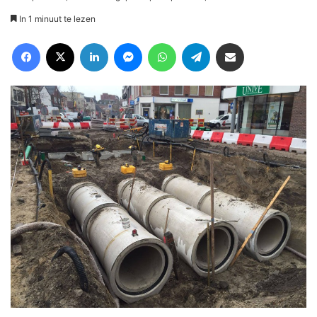
In 1 minuut te lezen
Facebook
X
LinkedIn
Messenger
WhatsApp
Telegram
Deel via Email