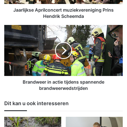
s
e
Jaarlijkse Aprilconcert muziekvereniging Prins
A
Hendrik Scheemda
p
r
B
i
r
l
a
c
n
o
d
n
w
c
e
e
e
r
r
t
i
Brandweer in actie tijdens spannende
m
n
brandweerwedstrijden
u
a
z
c
Dit kan u ook interesseren
i
t
e
i
k
e
v
t