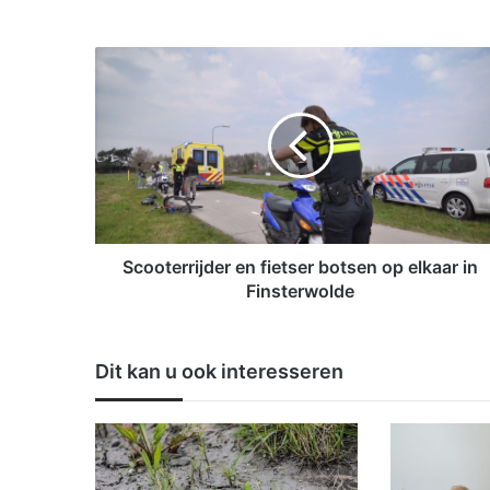
S
c
o
o
t
e
r
r
i
j
Scooterrijder en fietser botsen op elkaar in
d
Finsterwolde
e
r
e
Dit kan u ook interesseren
n
f
i
e
t