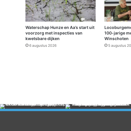
s
e
r
b
o
Waterschap Hunze en Aa’s start uit
Locoburgemees
t
voorzorg met inspecties van
100-jarige m
s
kwetsbare dijken
Winschoten
e
6 augustus 2026
5 augustus 2
n
o
p
e
l
k
a
a
r
i
n
F
i
n