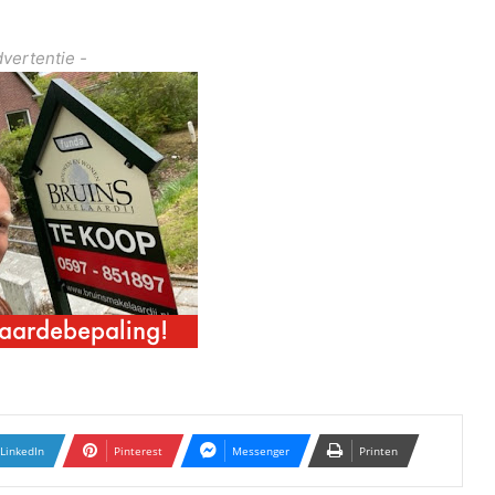
dvertentie -
LinkedIn
Pinterest
Messenger
Printen