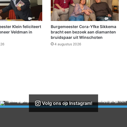
r
v
e
e
l
ter Klein feliciteert
Burgemeester Cora-Yfke Sikkema
r
eneer Veldman in
bracht een bezoek aan diamanten
o
bruidspaar uit Winschoten
o
026
4 augustus 2026
k
o
n
t
w
i
k
k
e
l
Volg ons op Instagram!
i
n
g