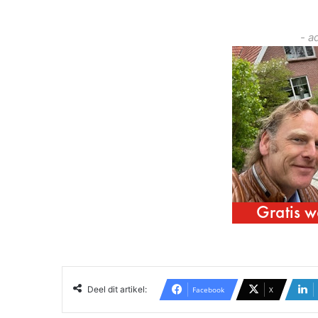
- a
Deel dit artikel:
Facebook
X