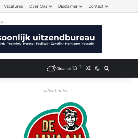
Vacatures
Over Ons
Disclaimer
Contact
ie -
℃
13
Willekeurig artikel
Switch skin
Zoeken
Oldambt
– advertenties –