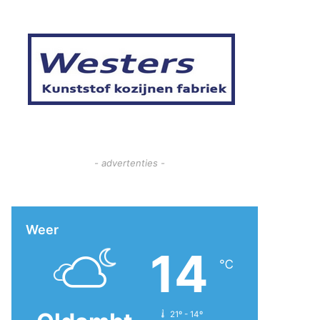
- advertenties -
Weer
14
℃
21º - 14º