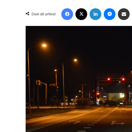
Facebook
X
LinkedIn
Messenger
Deel via Email
Deel dit artikel: