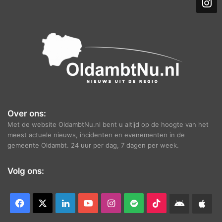
i
e
f
Over ons:
Met de website OldambtNu.nl bent u altijd op de hoogte van het
meest actuele nieuws, incidenten en evenementen in de
gemeente Oldambt. 24 uur per dag, 7 dagen per week.
Volg ons:
Facebook
X
LinkedIn
YouTube
Instagram
Spotify
TikTok
Android
App