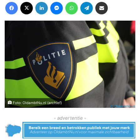
Facebook
X
LinkedIn
Messenger
WhatsApp
Telegram
Deel via Email
Foto: OldambtNu.nl (archief)
- advertentie -