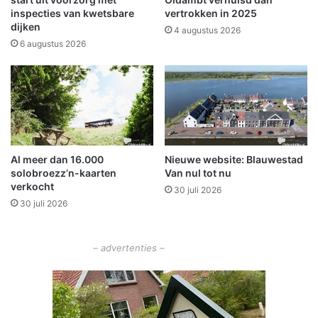
n
n
inspecties van kwetsbare
vertrokken in 2025
c
dijken
s
4 augustus 2026
e
p
6 augustus 2026
n
u
t
b
r
l
u
i
m
e
'
k
t
d
Al meer dan 16.000
Nieuwe website: Blauwestad
S
o
solobroezz’n-kaarten
Van nul tot nu
p
o
verkocht
o
30 juli 2026
r
30 juli 2026
o
m
r
i
d
– advertenties –
d
e
l
v
a