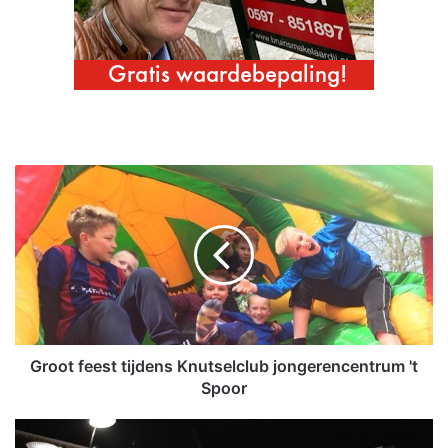
G
r
o
o
t
f
e
e
s
t
Groot feest tijdens Knutselclub jongerencentrum 't
t
Spoor
i
j
P