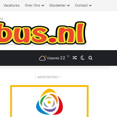
Vacatures
Over Ons
Disclaimer
Contact
ie -
℃
22
Willekeurig artikel
Switch skin
Zoeken
Oldambt
– advertenties –