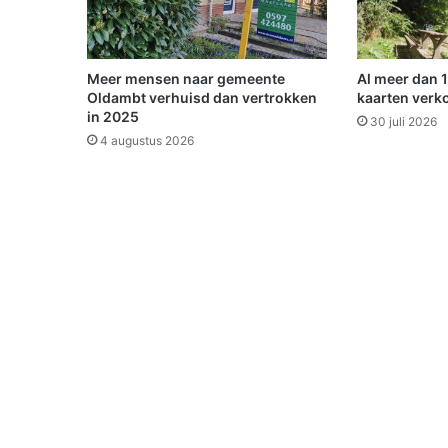
n
t
u
s
Meer mensen naar gemeente
Al meer dan 
s
Oldambt verhuisd dan vertrokken
kaarten verk
e
in 2025
30 juli 2026
n
4 augustus 2026
B
a
d
N
i
e
u
w
e
s
c
h
a
n