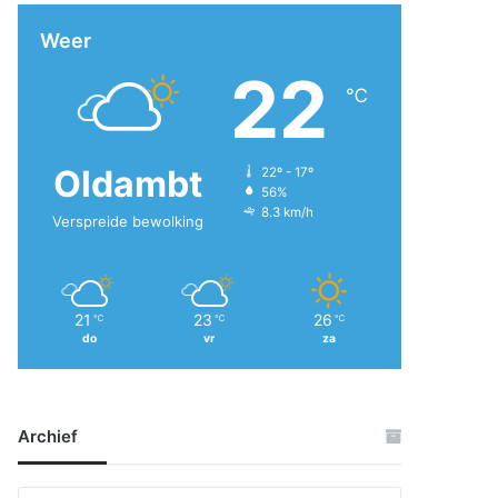
Weer
22
℃
Oldambt
22º - 17º
56%
8.3 km/h
Verspreide bewolking
21
23
26
℃
℃
℃
do
vr
za
Archief