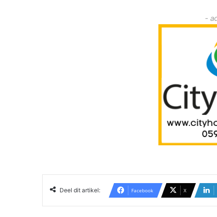
- a
Deel dit artikel:
Facebook
X