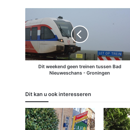
D
i
t
w
e
e
k
e
n
d
Dit weekend geen treinen tussen Bad
g
Nieuweschans - Groningen
e
e
n
Dit kan u ook interesseren
t
r
e
i
n
e