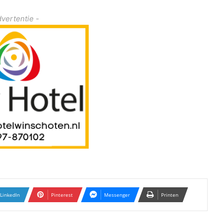
dvertentie -
LinkedIn
Pinterest
Messenger
Printen