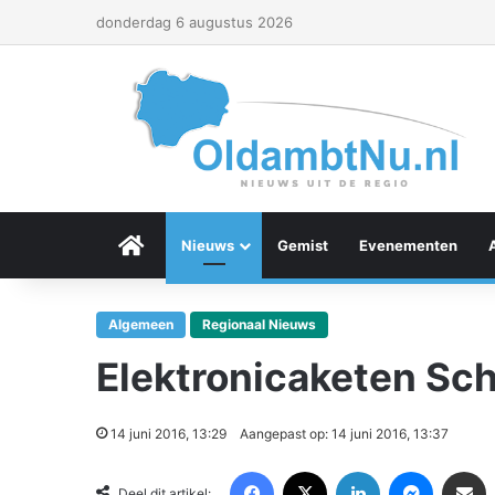
donderdag 6 augustus 2026
Menu Item
Nieuws
Gemist
Evenementen
Algemeen
Regionaal Nieuws
Elektronicaketen Sche
14 juni 2016, 13:29
Aangepast op: 14 juni 2016, 13:37
Facebook
X
LinkedIn
Messenger
Deel via Email
Deel dit artikel: