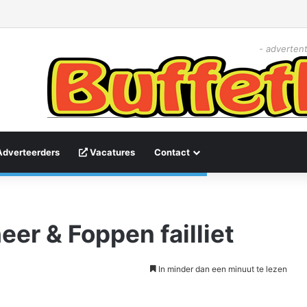
- advertent
Adverteerders
Vacatures
Contact
er & Foppen failliet
In minder dan een minuut te lezen