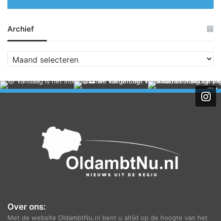
Archief
A
r
c
h
i
e
f
Over ons:
Met de website OldambtNu.nl bent u altijd op de hoogte van het