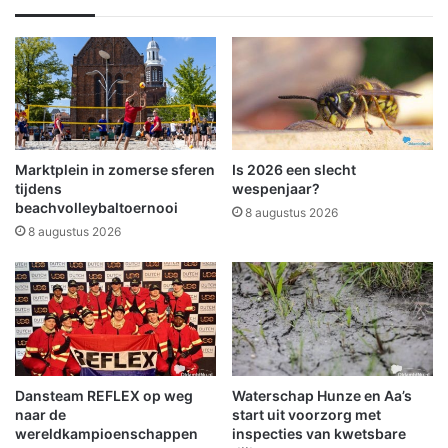
r
t
k
u
s
u
t
i
r
t
a
t
f
e
v
k
Marktplein in zomerse sferen
Is 2026 een slecht
o
i
tijdens
wespenjaar?
o
j
beachvolleybaltoernooi
8 augustus 2026
r
k
8 augustus 2026
o
e
n
n
t
n
u
a
c
a
h
r
t
e
m
Dansteam REFLEX op weg
Waterschap Hunze en Aa’s
e
naar de
start uit voorzorg met
e
n
wereldkampioenschappen
inspecties van kwetsbare
t
v