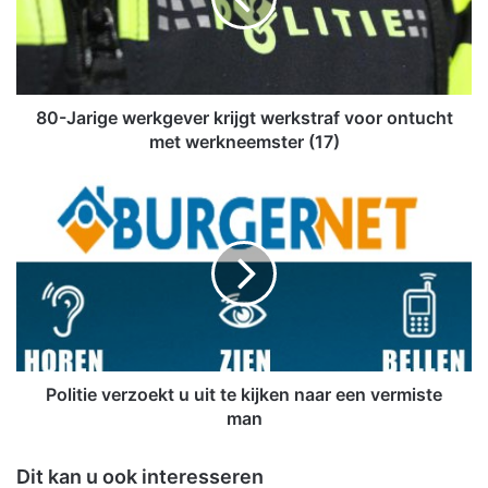
a
r
i
g
e
w
80-Jarige werkgever krijgt werkstraf voor ontucht
e
met werkneemster (17)
r
k
P
g
o
e
l
v
i
e
t
r
i
k
e
r
v
i
e
j
r
Politie verzoekt u uit te kijken naar een vermiste
g
z
man
t
o
w
e
Dit kan u ook interesseren
e
k