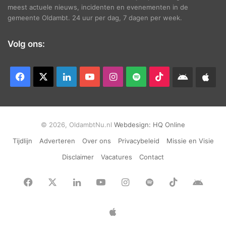
meest actuele nieuws, incidenten en evenementen in de
gemeente Oldambt. 24 uur per dag, 7 dagen per week.
Volg ons:
Facebook
X
LinkedIn
YouTube
Instagram
Spotify
TikTok
Android
App
app
Ap
© 2026, OldambtNu.nl
Webdesign:
HQ Online
Tijdlijn
Adverteren
Over ons
Privacybeleid
Missie en Visie
Disclaimer
Vacatures
Contact
Facebook
X
LinkedIn
YouTube
Instagram
Spotify
TikTok
Andr
app
Apple