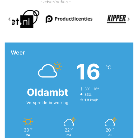
- advertenties -
Weer
16
℃
Oldambt
30º - 16º
83%
1.8 km/h
Verspreide bewolking
30
22
20
℃
℃
℃
zo
ma
di