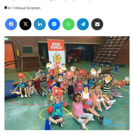
In 1 minuut te lezen
Facebook
X
LinkedIn
Messenger
WhatsApp
Telegram
Deel via Email