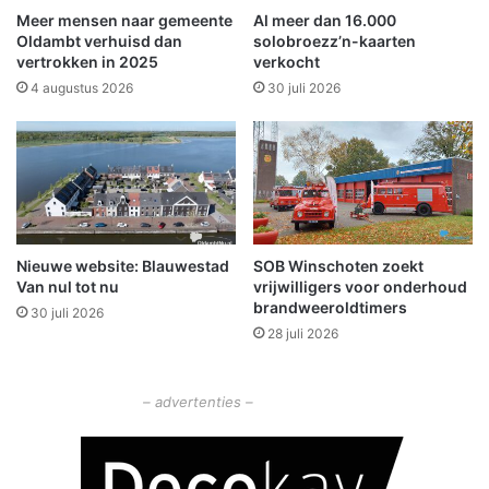
.
O
Meer mensen naar gemeente
Al meer dan 16.000
s
o
Oldambt verhuisd dan
solobroezz’n-kaarten
.
s
vertrokken in 2025
verkocht
v
t
4 augustus 2026
30 juli 2026
r
w
i
o
j
l
d
d
a
g
i
n
Nieuwe website: Blauwestad
SOB Winschoten zoekt
Van nul tot nu
vrijwilligers voor onderhoud
W
brandweeroldtimers
i
30 juli 2026
n
28 juli 2026
s
c
– advertenties –
h
o
t
e