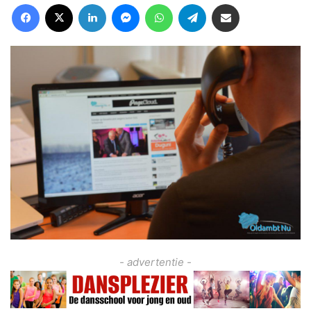
Facebook
X
LinkedIn
Messenger
WhatsApp
Telegram
Deel via Email
- advertentie -