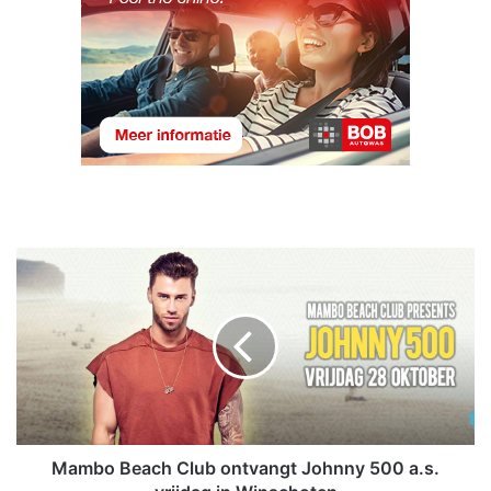
M
a
m
b
o
B
e
a
c
h
Mambo Beach Club ontvangt Johnny 500 a.s.
C