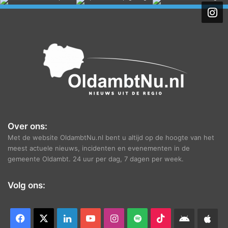
h
i
e
f
Over ons:
Met de website OldambtNu.nl bent u altijd op de hoogte van het
meest actuele nieuws, incidenten en evenementen in de
gemeente Oldambt. 24 uur per dag, 7 dagen per week.
Volg ons:
Facebook
X
LinkedIn
YouTube
Instagram
Spotify
TikTok
Android
App