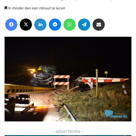
In minder dan een minuut te lezen
Facebook
X
LinkedIn
Messenger
WhatsApp
Telegram
Deel via Email
- advertentie -