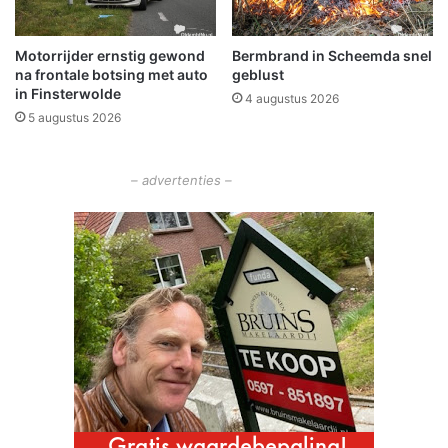
h
j
e
s
Motorrijder ernstig gewond
Bermbrand in Scheemda snel
t
k
na frontale botsing met auto
geblust
v
w
in Finsterwolde
r
4 augustus 2026
i
5 augustus 2026
i
j
e
t
z
n
– advertenties –
e
a
n
f
o
r
s
e
s
n
e
l
h
e
i