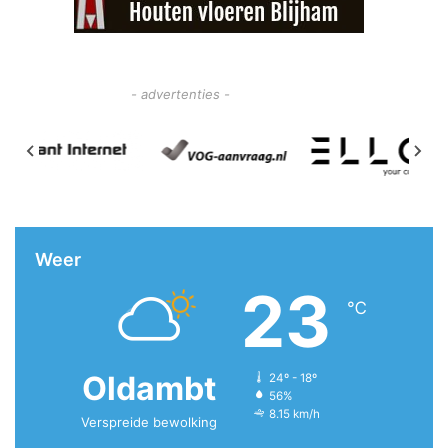
- advertenties -
Weer
23
℃
Oldambt
24º - 18º
56%
8.15 km/h
Verspreide bewolking