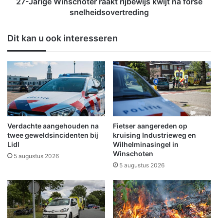
W
27-Jarige Winschoter raakt rijbewijs kwijt na forse
h
i
snelheidsovertreding
e
n
i
s
Dit kan u ook interesseren
d
c
;
h
k
o
o
t
m
e
e
r
n
r
d
a
e
a
Verdachte aangehouden na
Fietser aangereden op
n
k
twee geweldsincidenten bij
kruising Industrieweg en
a
t
Lidl
Wilhelminasingel in
c
Winschoten
r
5 augustus 2026
h
i
5 augustus 2026
t
j
g
b
a
e
a
w
t
i