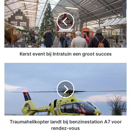
e
r
s
t
e
v
e
n
t
Kerst event bij Intratuin een groot succes
b
i
T
j
r
I
a
n
u
t
m
r
a
a
h
t
e
u
l
i
i
Traumahelikopter landt bij benzinestation A7 voor
n
k
rendez-vous