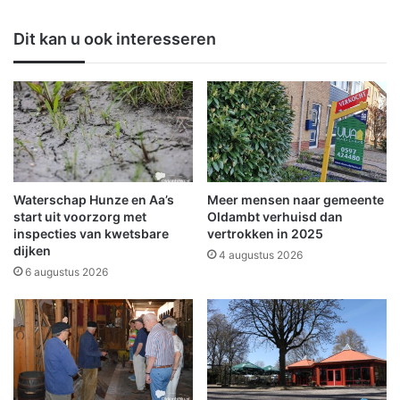
e
o
e
p
Dit kan u ook interesseren
n
t
g
e
r
r
o
l
o
a
t
n
s
d
u
t
c
b
Waterschap Hunze en Aa’s
Meer mensen naar gemeente
c
i
start uit voorzorg met
Oldambt verhuisd dan
e
j
inspecties van kwetsbare
vertrokken in 2025
s
dijken
b
4 augustus 2026
e
6 augustus 2026
n
z
i
n
e
s