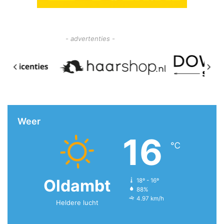
- advertenties -
Weer
16
℃
Oldambt
18º - 16º
88%
4.97 km/h
Heldere lucht