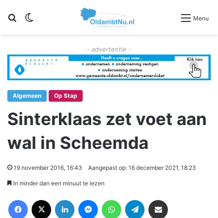
Zoeken
Switch skin
Menu
- advertentie -
Algemeen
Op Stap
Sinterklaas zet voet aan
wal in Scheemda
19 november 2016, 16:43
Aangepast op: 16 december 2021, 18:23
In minder dan een minuut te lezen
Facebook
X
LinkedIn
Messenger
WhatsApp
Telegram
Deel via Email