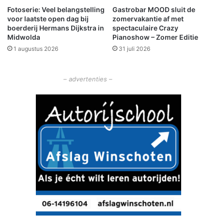
t
Fotoserie: Veel belangstelling
Gastrobar MOOD sluit de
a
voor laatste open dag bij
zomervakantie af met
t
boerderij Hermans Dijkstra in
spectaculaire Crazy
i
Midwolda
Pianoshow – Zomer Editie
o
1 augustus 2026
31 juli 2026
n
A
7
– advertenties –
v
o
o
r
r
e
n
d
e
z
-
v
o
u