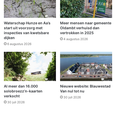
i
r
l
n
i
e
g
m
Waterschap Hunze en Aa’s
Meer mensen naar gemeente
h
e
start uit voorzorg met
Oldambt verhuisd dan
e
r
inspecties van kwetsbare
vertrokken in 2025
i
dijken
s
4 augustus 2026
d
k
6 augustus 2026
s
r
r
i
e
n
g
g
i
O
o
o
G
s
Al meer dan 16.000
Nieuwe website: Blauwestad
r
t
solobroezz’n-kaarten
Van nul tot nu
o
-
verkocht
n
30 juli 2026
G
30 juli 2026
i
r
n
o
g
n