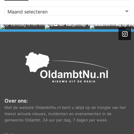
A
r
c
h
i
e
f
Over ons:
Met de website OldambtNu.nl bent u altijd op de hoogte van het
meest actuele nieuws, incidenten en evenementen in de
gemeente Oldambt. 24 uur per dag, 7 dagen per week.