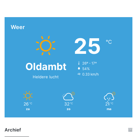
Weer
25
℃
Oldambt
26º - 17º
54%
0.33 km/h
Heldere lucht
26
32
21
℃
℃
℃
za
zo
ma
Archief