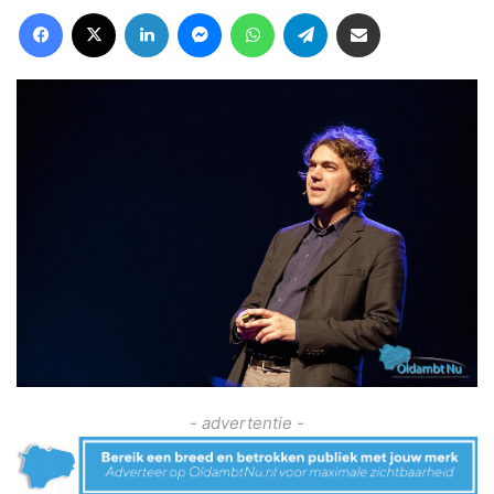
Facebook
X
LinkedIn
Messenger
WhatsApp
Telegram
Deel via Email
- advertentie -