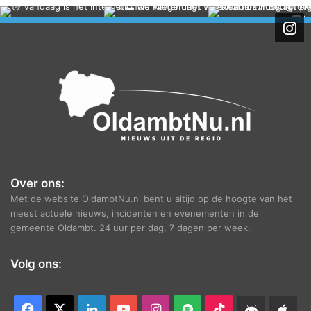
c
h
i
e
f
Over ons:
Met de website OldambtNu.nl bent u altijd op de hoogte van het
meest actuele nieuws, incidenten en evenementen in de
gemeente Oldambt. 24 uur per dag, 7 dagen per week.
Volg ons:
Facebook
X
LinkedIn
YouTube
Instagram
Spotify
TikTok
Android
App