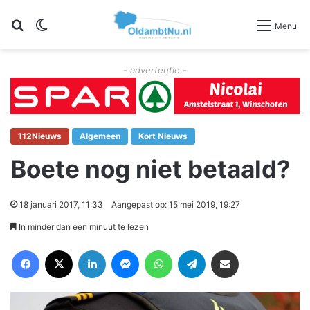
Zoeken
Switch skin
Menu
- advertentie -
112Nieuws
Algemeen
Kort Nieuws
Boete nog niet betaald?
18 januari 2017, 11:33
Aangepast op: 15 mei 2019, 19:27
In minder dan een minuut te lezen
Facebook
X
LinkedIn
Messenger
WhatsApp
Telegram
Deel via Email