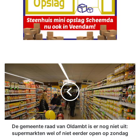
D
e
g
e
m
e
e
n
t
e
De gemeente raad van Oldambt is er nog niet uit:
r
supermarkten wel of niet eerder open op zondag
a