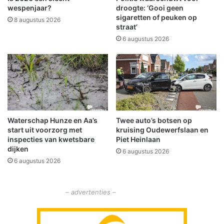
e
v
wespenjaar?
droogte: ‘Gooi geen
t
o
sigaretten of peuken op
8 augustus 2026
u
straat’
o
i
r
6 augustus 2026
t
l
:
o
s
k
u
a
p
l
e
e
r
g
Waterschap Hunze en Aa’s
Twee auto’s botsen op
m
l
start uit voorzorg met
kruising Oudewerfslaan en
a
a
inspecties van kwetsbare
Piet Heinlaan
r
d
dijken
6 augustus 2026
k
h
6 augustus 2026
t
e
e
i
n
d
– advertenties –
w
e
l