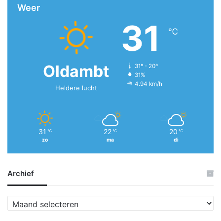
Weer
31
℃
Oldambt
31º - 20º
31%
4.94 km/h
Heldere lucht
31
22
20
℃
℃
℃
zo
ma
di
Archief
A
r