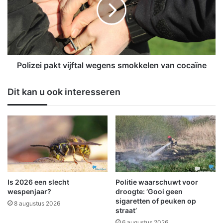
n
i
h
z
u
e
i
i
s
p
l
a
a
k
Polizei pakt vijftal wegens smokkelen van cocaïne
a
t
t
v
Dit kan u ook interesseren
p
i
a
j
t
f
i
t
ë
a
n
l
t
w
e
e
n
g
Is 2026 een slecht
Politie waarschuwt voor
m
e
wespenjaar?
droogte: ‘Gooi geen
e
n
sigaretten of peuken op
8 augustus 2026
e
straat’
s
d
s
6 augustus 2026