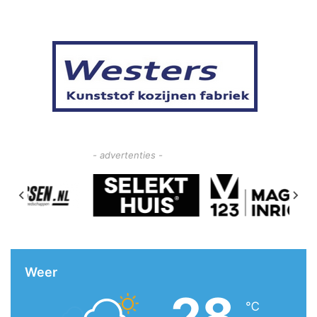
- advertenties -
Weer
28
℃