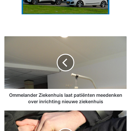
O
m
m
e
l
a
n
d
e
r
Ommelander Ziekenhuis laat patiënten meedenken
Z
over inrichting nieuwe ziekenhuis
i
e
P
k
o
e
l