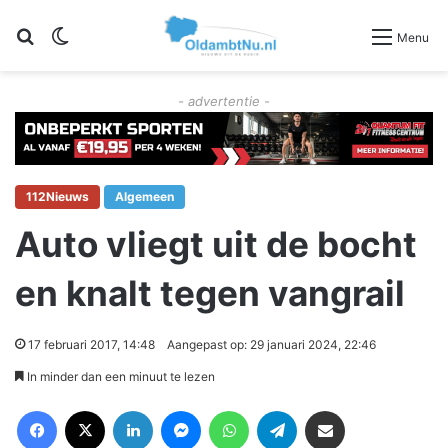
Zoeken
Switch skin
Menu
- advertentie -
112Nieuws
Algemeen
Auto vliegt uit de bocht
en knalt tegen vangrail
17 februari 2017, 14:48
Aangepast op: 29 januari 2024, 22:46
In minder dan een minuut te lezen
Facebook
X
LinkedIn
Messenger
WhatsApp
Telegram
Deel via Email