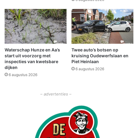
e
m
n
o
k
k
e
k
n
e
o
l
v
e
Waterschap Hunze en Aa’s
Twee auto’s botsen op
e
n
start uit voorzorg met
kruising Oudewerfslaan en
r
v
inspecties van kwetsbare
Piet Heinlaan
i
a
dijken
6 augustus 2026
n
n
6 augustus 2026
r
c
i
o
c
c
– advertenties –
h
a
t
ï
i
n
n
e
g
n
i