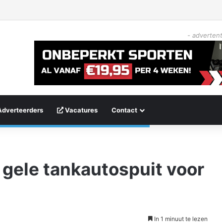
- advertent
Adverteerders
Vacatures
Contact
 gele tankautospuit voor
In 1 minuut te lezen