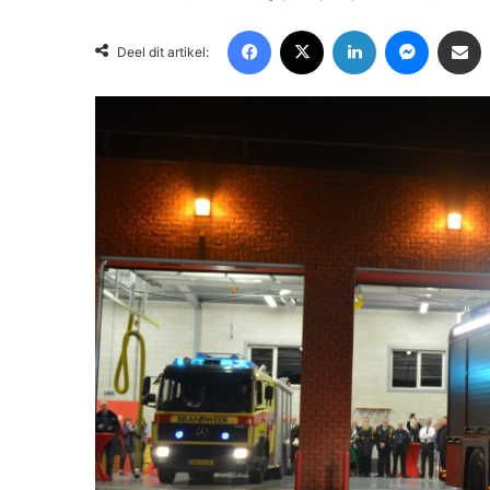
Facebook
X
LinkedIn
Messenger
Deel via Email
Deel dit artikel: