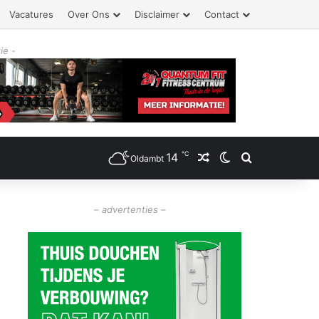
Vacatures
Over Ons
Disclaimer
Contact
ie -
℃
14
Willekeurig artikel
Switch skin
Zoeken
Oldambt
– advertenties –