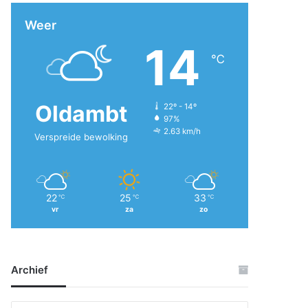
Weer
14
℃
Oldambt
22º - 14º
97%
2.63 km/h
Verspreide bewolking
22
25
33
℃
℃
℃
vr
za
zo
Archief