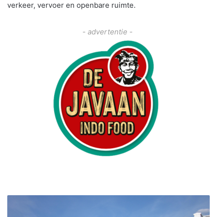
verkeer, vervoer en openbare ruimte.
- advertentie -
F
N