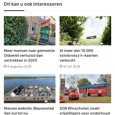
S
k
Dit kan u ook interesseren
W
k
-
r
b
a
e
a
d
m
r
o
i
p
j
d
f
e
Meer mensen naar gemeente
Al meer dan 16.000
S
V
Oldambt verhuisd dan
solobroezz’n-kaarten
y
e
vertrokken in 2025
verkocht
n
n
4 augustus 2026
30 juli 2026
e
n
r
e
g
M
o
a
n
r
i
n
Nieuwe website: Blauwestad
SOB Winschoten zoekt
u
Van nul tot nu
vrijwilligers voor onderhoud
s