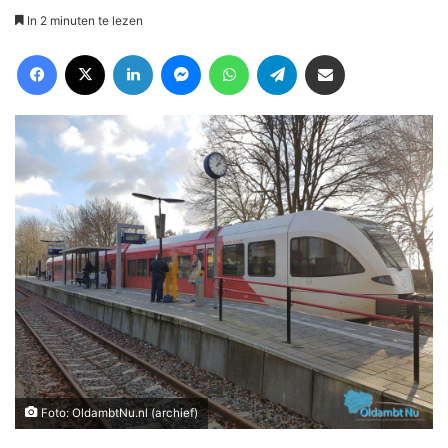
In 2 minuten te lezen
Facebook
X
LinkedIn
Messenger
WhatsApp
Telegram
Deel via Email
Foto: OldambtNu.nl (archief)