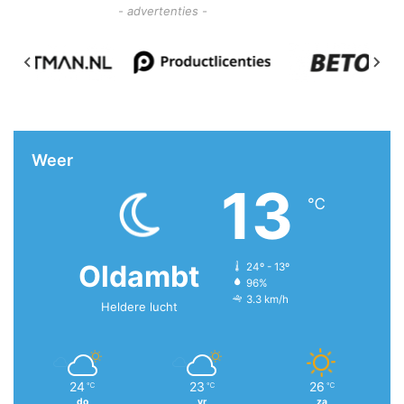
- advertenties -
Weer
13
℃
Oldambt
24º - 13º
96%
3.3 km/h
Heldere lucht
24
23
26
℃
℃
℃
do
vr
za