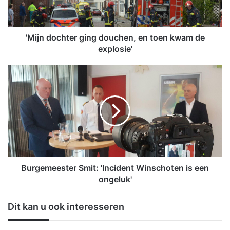
o
c
h
t
'Mijn dochter ging douchen, en toen kwam de
e
explosie'
r
g
B
i
u
n
r
g
g
d
e
o
m
u
e
c
e
h
s
e
t
Burgemeester Smit: 'Incident Winschoten is een
n
e
ongeluk'
,
r
e
S
Dit kan u ook interesseren
n
m
t
i