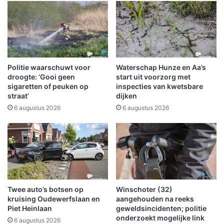
o
t
e
:
n
'
k
I
w
n
a
c
m
i
Politie waarschuwt voor
Waterschap Hunze en Aa’s
d
d
droogte: ‘Gooi geen
start uit voorzorg met
e
e
sigaretten of peuken op
inspecties van kwetsbare
e
straat’
dijken
n
x
t
6 augustus 2026
6 augustus 2026
p
W
l
i
o
n
s
s
i
c
e
h
'
o
Twee auto’s botsen op
Winschoter (32)
t
kruising Oudewerfslaan en
aangehouden na reeks
e
Piet Heinlaan
geweldsincidenten; politie
n
onderzoekt mogelijke link
6 augustus 2026
i