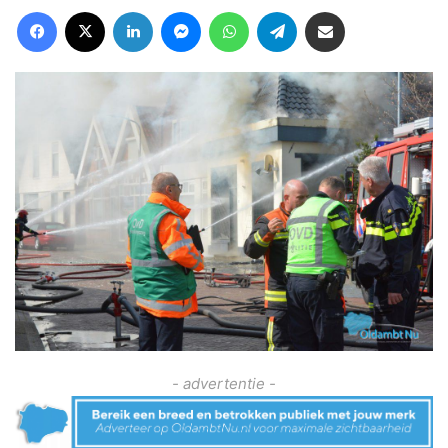
Facebook
X
LinkedIn
Messenger
WhatsApp
Telegram
Deel via Email
- advertentie -