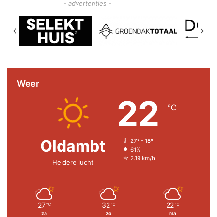
- advertenties -
Weer
22
℃
Oldambt
27º - 18º
61%
2.19 km/h
Heldere lucht
27
32
22
℃
℃
℃
za
zo
ma