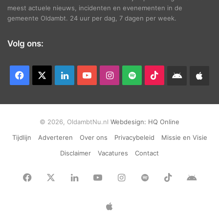
meest actuele nieuws, incidenten en evenementen in de
gemeente Oldambt. 24 uur per dag, 7 dagen per week.
Volg ons:
Facebook
X
LinkedIn
YouTube
Instagram
Spotify
TikTok
Android
App
app
Ap
© 2026, OldambtNu.nl
Webdesign:
HQ Online
Tijdlijn
Adverteren
Over ons
Privacybeleid
Missie en Visie
Disclaimer
Vacatures
Contact
Facebook
X
LinkedIn
YouTube
Instagram
Spotify
TikTok
Andr
app
Apple