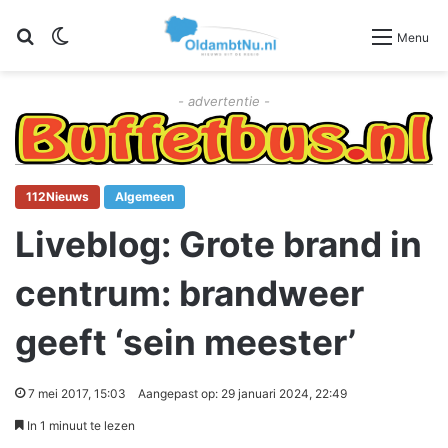
Zoeken
Switch skin
Menu
- advertentie -
112Nieuws
Algemeen
Liveblog: Grote brand in
centrum: brandweer
geeft ‘sein meester’
7 mei 2017, 15:03
Aangepast op: 29 januari 2024, 22:49
In 1 minuut te lezen