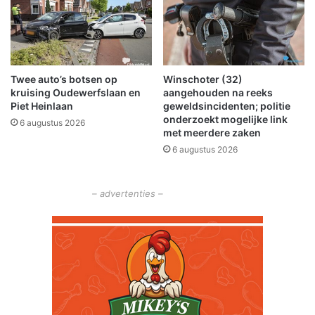
e
n
k
w
a
Twee auto’s botsen op
Winschoter (32)
m
kruising Oudewerfslaan en
aangehouden na reeks
d
Piet Heinlaan
geweldsincidenten; politie
e
onderzoekt mogelijke link
6 augustus 2026
e
met meerdere zaken
x
6 augustus 2026
p
l
o
– advertenties –
s
i
e
'