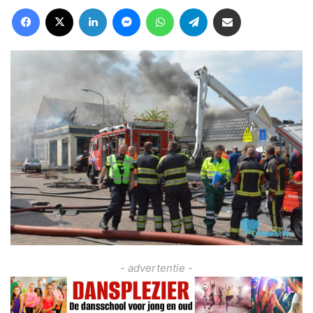
Facebook
X
LinkedIn
Messenger
WhatsApp
Telegram
Deel via Email
- advertentie -