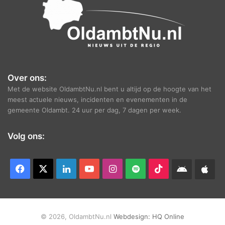
Over ons:
Met de website OldambtNu.nl bent u altijd op de hoogte van het
meest actuele nieuws, incidenten en evenementen in de
gemeente Oldambt. 24 uur per dag, 7 dagen per week.
Volg ons:
Facebook
X
LinkedIn
YouTube
Instagram
Spotify
TikTok
Android
App
app
Ap
© 2026, OldambtNu.nl
Webdesign:
HQ Online