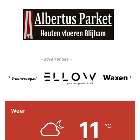
- advertenties -
Weer
11
℃