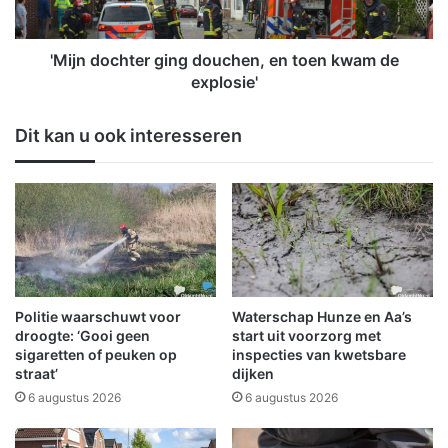
e
c
b
h
r
t
'Mijn dochter ging douchen, en toen kwam de
a
e
explosie'
n
r
d
g
Dit kan u ook interesseren
w
i
e
n
e
g
r
d
s
o
l
u
a
c
n
h
g
e
Politie waarschuwt voor
Waterschap Hunze en Aa’s
e
n
droogte: ‘Gooi geen
start uit voorzorg met
n
,
sigaretten of peuken op
inspecties van kwetsbare
straat’
dijken
e
n
6 augustus 2026
6 augustus 2026
t
o