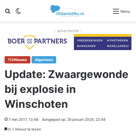
Zoeken
Switch skin
Menu
- advertentie -
112Nieuws
Algemeen
Update: Zwaargewonde
bij explosie in
Winschoten
7 mei 2017, 13:48
Aangepast op: 29 januari 2024, 22:48
In 1 minuut te lezen