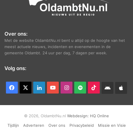
Over ons:
Met de website OldambtNu.nl bent u altijd op de hoogte van het
meest actuele nieuws, incidenten en evenementen in de
gemeente Oldambt. 24 uur per dag, 7 dagen per week.
Volg ons:
Facebook
X
LinkedIn
YouTube
Instagram
Spotify
TikTok
Android
App
app
Ap
© 2026, OldambtNu.nl
Webdesign:
HQ Online
Tijdlijn
Adverteren
Over ons
Privacybeleid
Missie en Visie