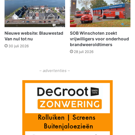
r
a
a
a
a
t
m
v
n
o
a
Nieuwe website: Blauwestad
SOB Winschoten zoekt
o
Van nul tot nu
vrijwilligers voor onderhoud
a
r
brandweeroldtimers
s
e
30 juli 2026
t
28 juli 2026
e
'
n
D
d
e
– advertenties –
u
K
i
l
v
i
e
n
l
k
s
e
d
r
i
'
l
e
m