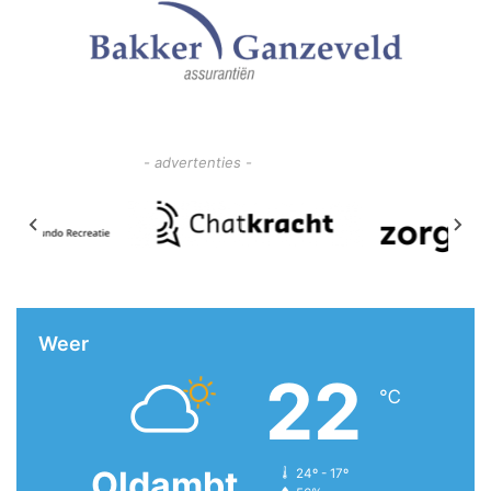
- advertenties -
Weer
22
℃
Oldambt
24º - 17º