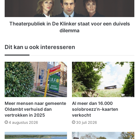
i
r
n
p
v
u
e
b
Theaterpubliek in De Klinker staat voor een duivels
r
l
dilemma
v
i
u
e
Dit kan u ook interesseren
l
k
l
i
i
n
n
D
g
e
:
K
b
l
l
i
o
n
Meer mensen naar gemeente
Al meer dan 16.000
e
k
Oldambt verhuisd dan
solobroezz’n-kaarten
m
e
vertrokken in 2025
verkocht
e
r
4 augustus 2026
30 juli 2026
n
s
k
t