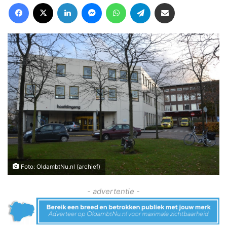
Facebook
X
LinkedIn
Messenger
WhatsApp
Telegram
Deel via Email
Foto: OldambtNu.nl (archief)
- advertentie -