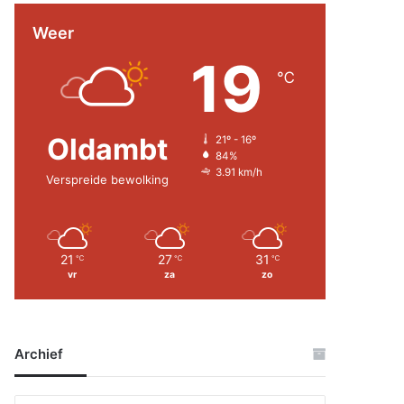
Weer
19
℃
Oldambt
21º - 16º
84%
3.91 km/h
Verspreide bewolking
21
27
31
℃
℃
℃
vr
za
zo
Archief