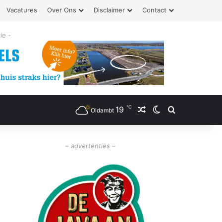
Vacatures
Over Ons
Disclaimer
Contact
ie -
℃
19
Willekeurig artikel
Switch skin
Zoeken
Oldambt
– advertenties –