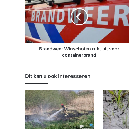
a
n
d
w
e
e
r
W
Brandweer Winschoten rukt uit voor
i
containerbrand
n
s
c
Dit kan u ook interesseren
h
o
t
e
n
r
u
k
t