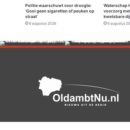
u
Politie waarschuwt voor droogte:
Waterschap Hu
i
‘Gooi geen sigaretten of peuken op
voorzorg met
t
straat’
kwetsbare di
v
6 augustus 2026
6 augustus 2
o
o
r
c
o
n
t
a
i
n
e
r
b
r
a
n
d