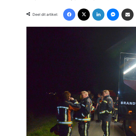
Facebook
X
LinkedIn
Messenger
Deel via Email
Deel dit artikel: