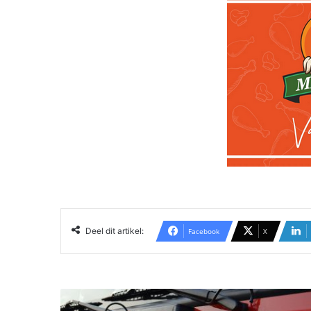
Deel dit artikel:
Facebook
X
B
r