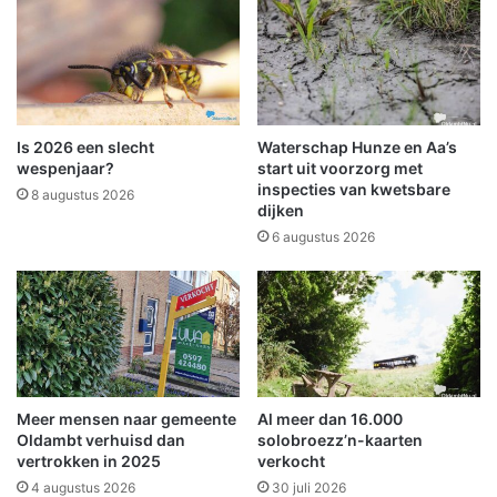
t
r
g
s
e
b
t
u
u
i
i
e
g
Is 2026 een slecht
Waterschap Hunze en Aa’s
n
e
wespenjaar?
start uit voorzorg met
n
inspecties van kwetsbare
8 augustus 2026
dijken
n
a
6 augustus 2026
v
a
l
o
p
B
u
Meer mensen naar gemeente
Al meer dan 16.000
r
Oldambt verhuisd dan
solobroezz’n-kaarten
g
vertrokken in 2025
verkocht
e
4 augustus 2026
30 juli 2026
m