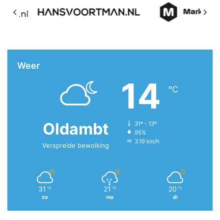
Weer
14
℃
Oldambt
31º - 13º
95%
3.19 km/h
Verspreide bewolking
31
21
20
℃
℃
℃
zo
ma
di