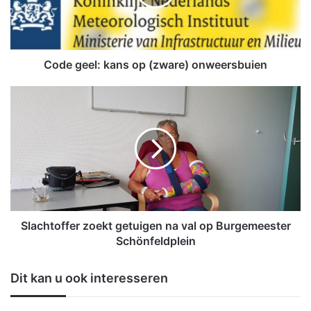
e
e
l
:
k
Code geel: kans op (zware) onweersbuien
a
n
S
s
l
o
a
p
c
(
h
z
t
w
o
a
f
r
f
e
e
Slachtoffer zoekt getuigen na val op Burgemeester
)
r
Schönfeldplein
o
z
n
o
Dit kan u ook interesseren
w
e
e
k
e