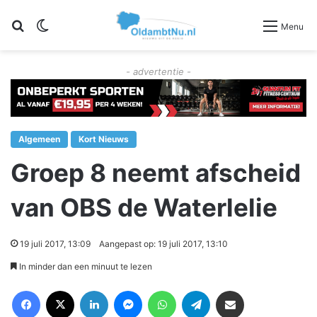
Zoeken
Switch skin
Menu
- advertentie -
Algemeen
Kort Nieuws
Groep 8 neemt afscheid
van OBS de Waterlelie
19 juli 2017, 13:09
Aangepast op: 19 juli 2017, 13:10
In minder dan een minuut te lezen
Facebook
X
LinkedIn
Messenger
WhatsApp
Telegram
Deel via Email