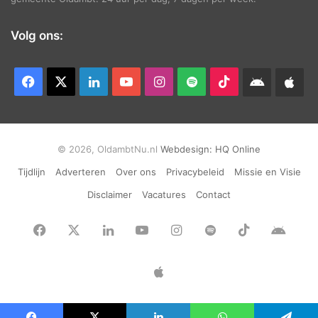
Volg ons:
Facebook
X
LinkedIn
YouTube
Instagram
Spotify
TikTok
Android
App
app
Ap
© 2026, OldambtNu.nl
Webdesign:
HQ Online
Tijdlijn
Adverteren
Over ons
Privacybeleid
Missie en Visie
Disclaimer
Vacatures
Contact
Facebook
X
LinkedIn
YouTube
Instagram
Spotify
TikTok
Andr
app
Apple
App