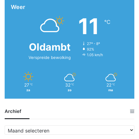
Weer
11
℃
Oldambt
27º - 8º
92%
1.05 km/h
Verspreide bewolking
27
32
22
℃
℃
℃
za
zo
ma
Archief
A
r