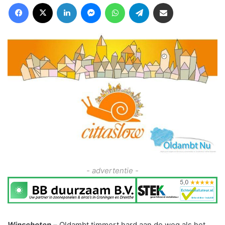
Facebook
X
LinkedIn
Messenger
WhatsApp
Telegram
Deel via Email
- advertentie -
Winschoten –
Oldambt timmert hard aan de weg als het