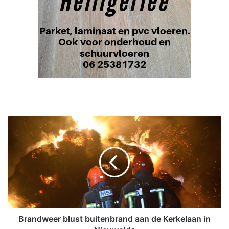
B
r
a
n
d
w
e
e
r
b
Brandweer blust buitenbrand aan de Kerkelaan in
l