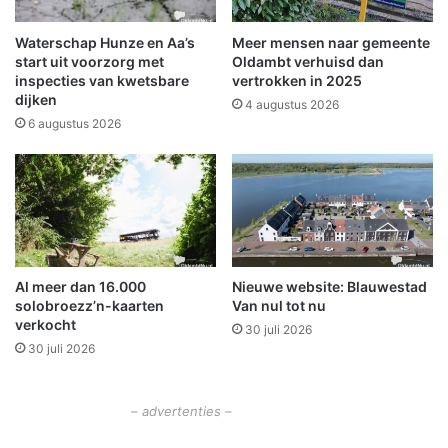
r
k
k
e
Waterschap Hunze en Aa’s
Meer mensen naar gemeente
e
e
start uit voorzorg met
Oldambt verhuisd dan
l
r
inspecties van kwetsbare
vertrokken in 2025
a
dijken
w
4 augustus 2026
a
e
6 augustus 2026
n
g
i
e
n
n
N
s
i
w
e
e
u
r
Al meer dan 16.000
Nieuwe website: Blauwestad
w
k
solobroezz’n-kaarten
Van nul tot nu
o
z
verkocht
l
30 juli 2026
a
30 juli 2026
d
a
a
m
h
– advertenties –
e
d