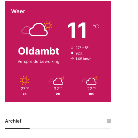
Weer
11
℃
Oldambt
27º - 8º
92%
1.05 km/h
Verspreide bewolking
27
32
22
℃
℃
℃
za
zo
ma
Archief