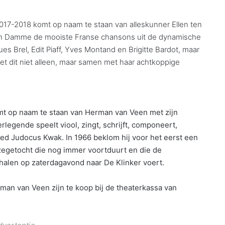
2017-2018 komt op naam te staan van alleskunner Ellen ten
ten Damme de mooiste Franse chansons uit de dynamische
es Brel, Edit Piaff, Yves Montand en Brigitte Bardot, maar
oet dit niet alleen, maar samen met haar achtkoppige
mt op naam te staan van Herman van Veen met zijn
legende speelt viool, zingt, schrijft, componeert,
red Judocus Kwak. In 1966 beklom hij voor het eerst een
zegetocht die nog immer voortduurt en die de
rhalen op zaterdagavond naar De Klinker voert.
an van Veen zijn te koop bij de theaterkassa van