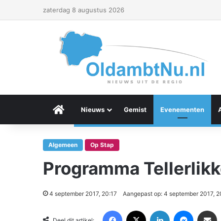
zaterdag 8 augustus 2026
Menu Item
Nieuws
Gemist
Evenementen
Algemeen
Op Stap
Programma Tellerlikk
4 september 2017, 20:17
Aangepast op: 4 september 2017, 2
Facebook
X
LinkedIn
Messenger
Deel via Email
Deel dit artikel: