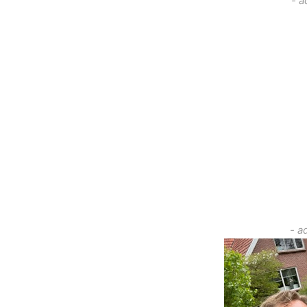
- a
- a