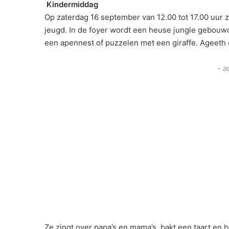
Kindermiddag
Op zaterdag 16 september van 12.00 tot 17.00 uur zi
jeugd. In de foyer wordt een heuse jungle gebouwd
een apennest of puzzelen met een giraffe. Ageeth 
- a
Ze zingt over papa’s en mama’s, bakt een taart en bo