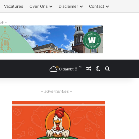
Vacatures
Over Ons
Disclaimer
Contact
ie -
℃
9
Willekeurig artikel
Switch skin
Zoeken
Oldambt
– advertenties –