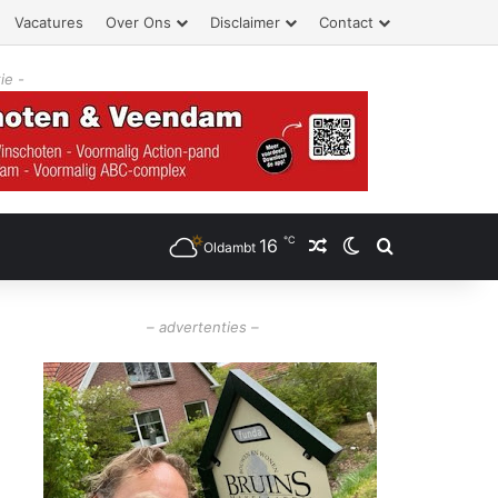
Vacatures
Over Ons
Disclaimer
Contact
ie -
℃
16
Willekeurig artikel
Switch skin
Zoeken
Oldambt
– advertenties –