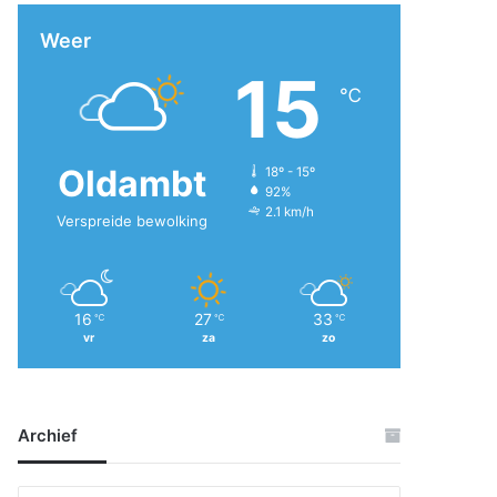
Weer
15
℃
Oldambt
18º - 15º
92%
2.1 km/h
Verspreide bewolking
16
27
33
℃
℃
℃
vr
za
zo
Archief