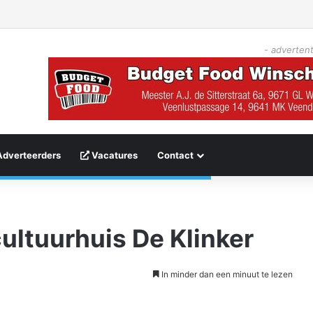
- advertent
Adverteerders
Vacatures
Contact
cultuurhuis De Klinker
In minder dan een minuut te lezen