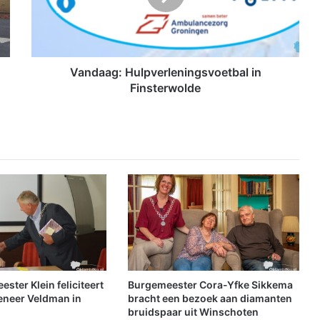
a
g
:
H
u
Vandaag: Hulpverleningsvoetbal in
l
Finsterwolde
p
v
e
r
l
e
n
i
n
g
s
v
o
ter Klein feliciteert
Burgemeester Cora-Yfke Sikkema
e
eneer Veldman in
bracht een bezoek aan diamanten
t
bruidspaar uit Winschoten