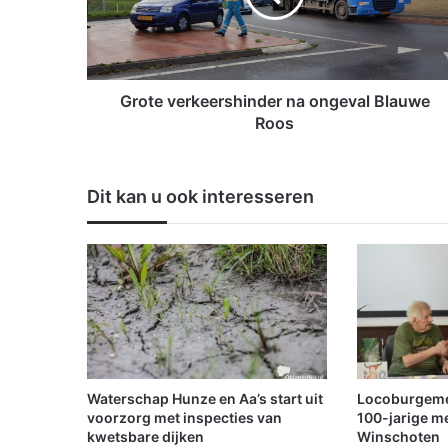
v
e
r
k
e
Grote verkeershinder na ongeval Blauwe
e
Roos
r
s
h
Dit kan u ook interesseren
i
n
d
e
r
n
a
o
n
g
Waterschap Hunze en Aa’s start uit
Locoburgemees
e
voorzorg met inspecties van
100-jarige m
v
kwetsbare dijken
Winschoten